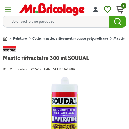
0
menu
person
Peinture
Colle, mastic, silicone et mousse polyuréthane
Mastic et
Accueil
Mastic réfractaire 300 ml SOUDAL
Réf. Mr Bricolage :
232497
-
EAN :
5411183412002