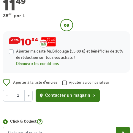
11
49
30
38
par L
ou
10
34
-10%
Ajouter ma carte Mr.Bricolage (55,00 €) et bénéficier de
10%
de réduction sur tous vos achats !
Découvrir les conditions.
Ajouter à la liste d'envies
Ajouter au comparateur
Contacter un magasin
-
+
location_on
chevron_right
help_outline
Click & Collect