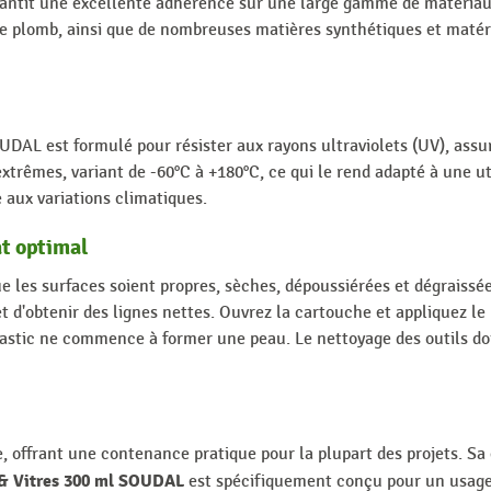
antit une excellente adhérence sur une large gamme de matériaux, i
e, le plomb, ainsi que de nombreuses matières synthétiques et maté
DAL est formulé pour résister aux rayons ultraviolets (UV), assu
trêmes, variant de -60°C à +180°C, ce qui le rend adapté à une uti
 aux variations climatiques.
at optimal
e les surfaces soient propres, sèches, dépoussiérées et dégraissée
t d'obtenir des lignes nettes. Ouvrez la cartouche et appliquez le
astic ne commence à former une peau. Le nettoyage des outils do
re, offrant une contenance pratique pour la plupart des projets. 
 & Vitres 300 ml SOUDAL
est spécifiquement conçu pour un usage i