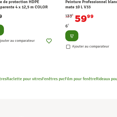
e de protection HDPE
Peinture Professionnel blan
sparente 4 x 12,5 m COLOR
mate 10 L V33
ERT
59
19
133
€
99
€
6
nsulter
Consulter
jouter au comparateur
Ajouter au comparateur
tres
Raclette pour vitres
Fenêtres pvc
Film pour fenêtre
Rideaux pou