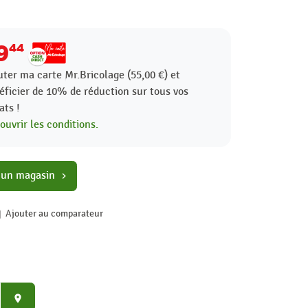
9
44
uter ma carte Mr.Bricolage (55,00 €) et
éficier de
10%
de réduction sur tous vos
ats !
ouvrir les conditions.
 un magasin
chevron_right
Ajouter au comparateur
place