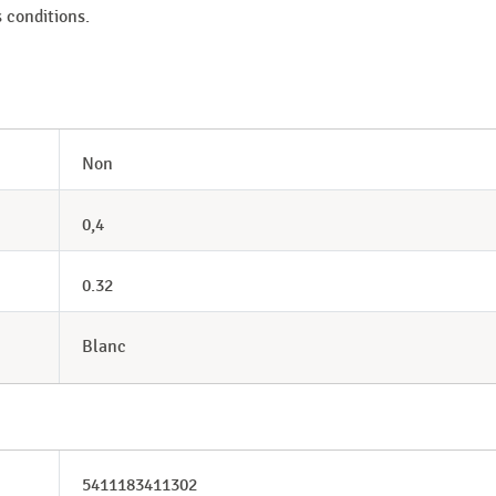
 conditions.
Non
0,4
0.32
Blanc
5411183411302