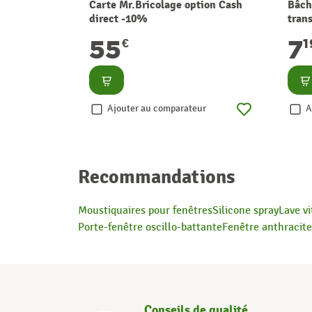
Carte Mr.Bricolage option Cash
Bâch
direct -10%
tran
EXP
55
7
€
Consulter
Co
Ajouter au comparateur
A
Recommandations
Moustiquaires pour fenêtres
Silicone spray
Lave vi
Porte-fenêtre oscillo-battante
Fenêtre anthracite
Conseils de qualité