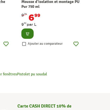
che
Mousse d'isolation et montage PU
Béton prép
Pur 750 ml
MR.BRICO
6
3
9
99
4
3
79
99
32
14
9
par L
0
par KG
Consulter
Consult
Ajouter au comparateur
Ajouter
r fenêtres
Pistolet pu soudal
Carte CASH DIRECT 10% de