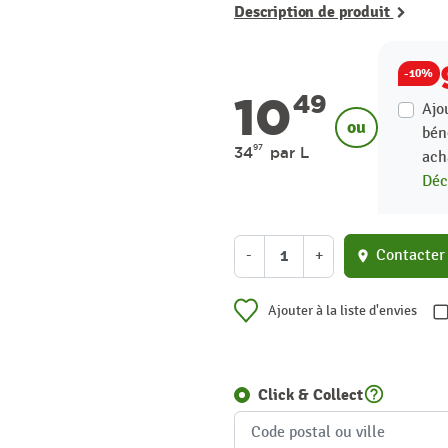
Description de produit
-10%
10
49
Ajo
ou
bén
97
34
par L
ach
Déc
-
+
Contacter
location_on
Ajouter à la liste d'envies
help_outline
Click & Collect