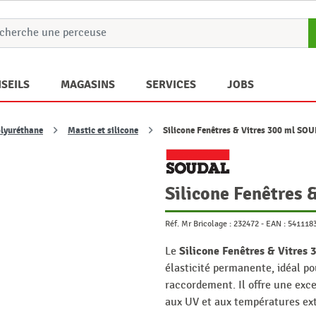
SEILS
MAGASINS
SERVICES
JOBS
olyuréthane
Mastic et silicone
Silicone Fenêtres & Vitres 300 ml SO
Silicone Fenêtres
Réf. Mr Bricolage :
232472
-
EAN :
541118
Silicone Fenêtres & Vitres
Le
élasticité permanente, idéal pou
raccordement. Il offre une exce
aux UV et aux températures ex