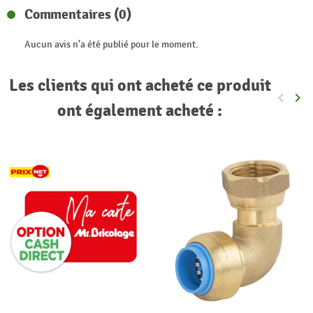
Commentaires (0)
Aucun avis n'a été publié pour le moment.
Les clients qui ont acheté ce produit
keyboard_arrow_left
keyboard_arrow_right
Précéde
Sui
ont également acheté :