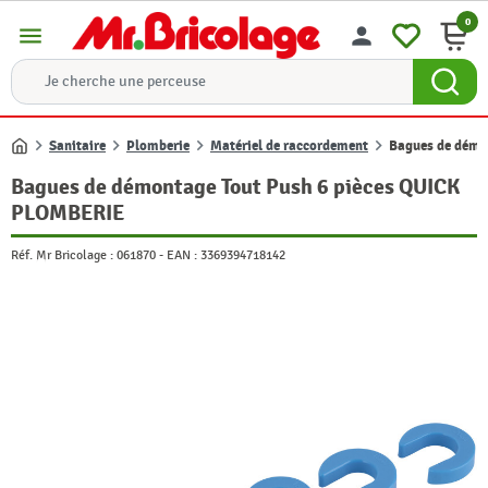
0
menu
person
Sanitaire
Plomberie
Matériel de raccordement
Bagues de démo
Accueil
Bagues de démontage Tout Push 6 pièces QUICK
PLOMBERIE
Réf. Mr Bricolage :
061870
-
EAN :
3369394718142