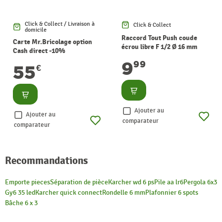
Click & Collect / Livraison à
Click & Collect
domicile
Raccord Tout Push coude
Carte Mr.Bricolage option
écrou libre F 1/2 Ø 16 mm
Cash direct -10%
QUICK PLOMBERIE
9
99
55
€
Consulter
Consulter
Ajouter au
Ajouter au
comparateur
comparateur
Recommandations
Emporte pieces
Séparation de pièce
Karcher wd 6 ps
Pile aa lr6
Pergola 6x3
Gy6 35 led
Karcher quick connect
Rondelle 6 mm
Plafonnier 6 spots
Bâche 6 x 3