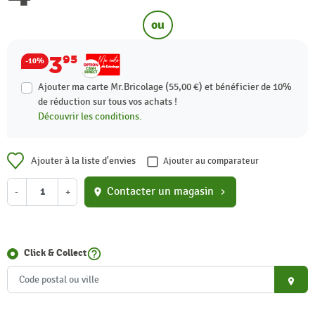
ou
3
95
-10%
Ajouter ma carte Mr.Bricolage (55,00 €) et bénéficier de
10%
de réduction sur tous vos achats !
Découvrir les conditions.
Ajouter à la liste d'envies
Ajouter au comparateur
Contacter un magasin
-
+
location_on
chevron_right
help_outline
Click & Collect
place