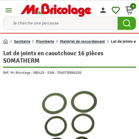
0
menu
person
Sanitaire
Plomberie
Matériel de raccordement
Lot de joints 
Accueil
Lot de joints en caoutchouc 16 pièces
SOMATHERM
Réf. Mr Bricolage :
080125
-
EAN :
3540730064226