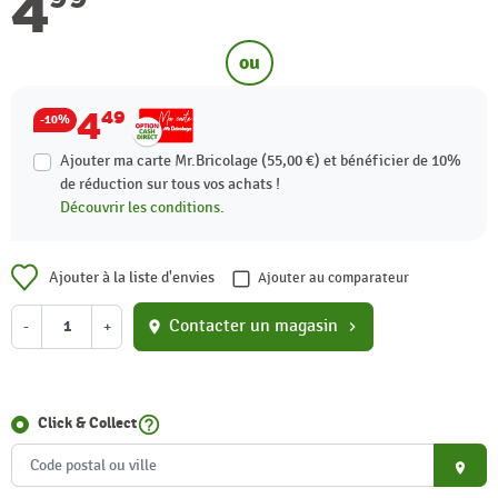
4
ou
4
49
-10%
Ajouter ma carte Mr.Bricolage (55,00 €) et bénéficier de
10%
de réduction sur tous vos achats !
Découvrir les conditions.
Ajouter à la liste d'envies
Ajouter au comparateur
Contacter un magasin
-
+
location_on
chevron_right
help_outline
Click & Collect
place