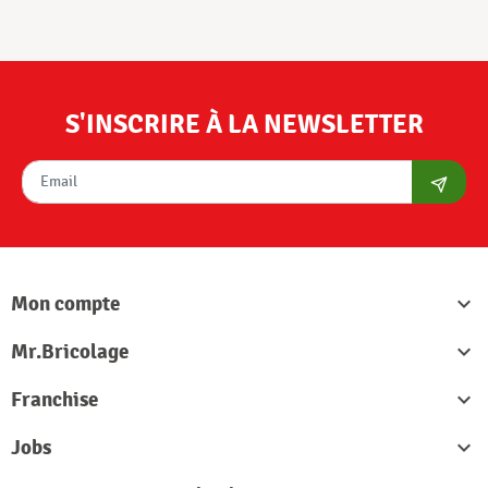
S'INSCRIRE À LA NEWSLETTER
S'abon
Mon compte

Mr.Bricolage

Franchise

Jobs
