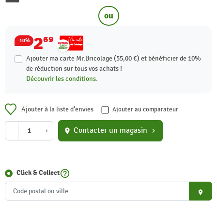
ou
2
69
-10%
Ajouter ma carte Mr.Bricolage (55,00 €) et bénéficier de
10%
de réduction sur tous vos achats !
Découvrir les conditions.
Ajouter à la liste d'envies
Ajouter au comparateur
Contacter un magasin
-
+
location_on
chevron_right
help_outline
Click & Collect
place