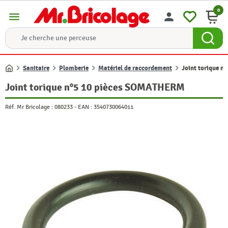
0
menu
person
Sanitaire
Plomberie
Matériel de raccordement
Joint torique 
Accueil
Joint torique n°5 10 pièces SOMATHERM
Réf. Mr Bricolage :
080233
-
EAN :
3540730064011