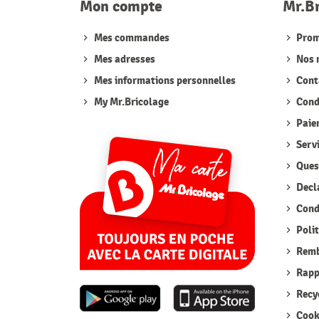
Mon compte
Mr.B
Mes commandes
Prom
Mes adresses
Nos 
Mes informations personnelles
Cont
My Mr.Bricolage
Condi
Paie
Serv
Quest
Decla
Condi
Polit
Remb
Rappe
Recyc
Cook