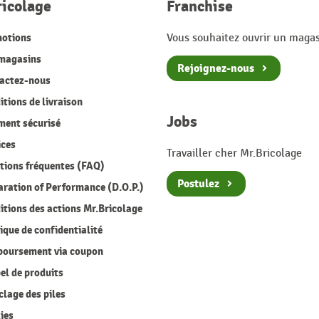
ricolage
Franchise
otions
Vous souhaitez ouvrir un magas
magasins
Rejoignez-nous
actez-nous
tions de livraison
Jobs
ment sécurisé
ices
Travailler cher Mr.Bricolage
ions fréquentes (FAQ)
Postulez
ration of Performance (D.O.P.)
tions des actions Mr.Bricolage
ique de confidentialité
oursement via coupon
l de produits
lage des piles
ies