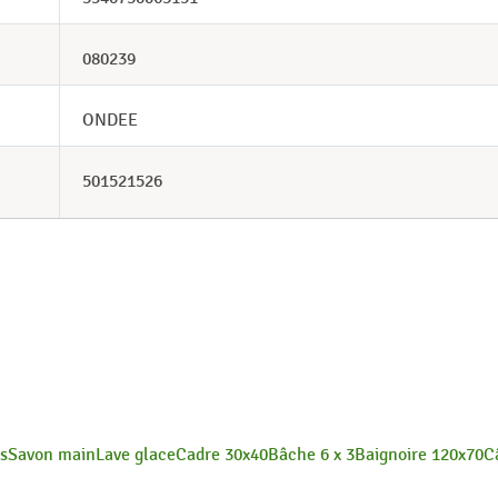
080239
ONDEE
501521526
es
Savon main
Lave glace
Cadre 30x40
Bâche 6 x 3
Baignoire 120x70
C