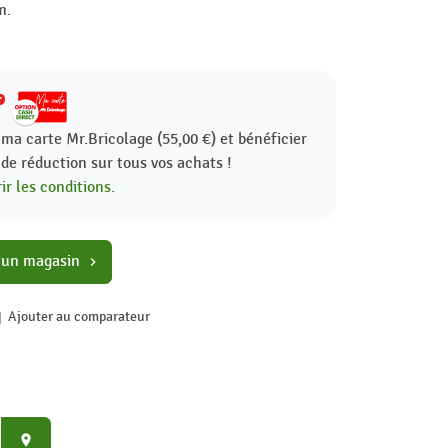
m.
9
 ma carte Mr.Bricolage (55,00 €) et bénéficier
%
de réduction sur tous vos achats !
ir les conditions.
 un magasin
chevron_right
Ajouter au comparateur
place