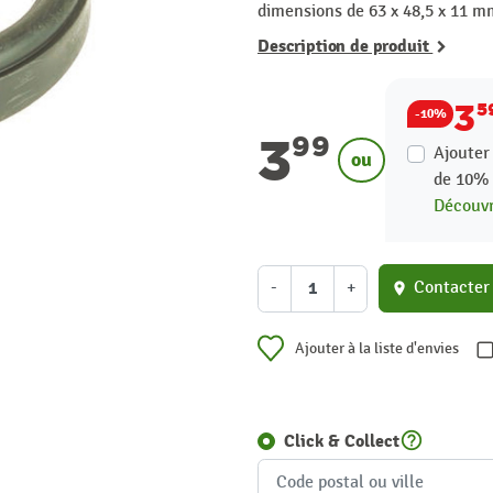
dimensions de 63 x 48,5 x 11 m
Description de produit
3
5
-10%
3
99
Ajouter
ou
de
10
Découvr
-
+
Contacter
location_on
Ajouter à la liste d'envies
help_outline
Click & Collect