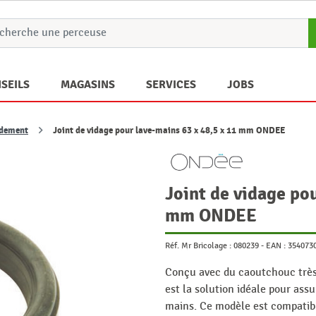
SEILS
MAGASINS
SERVICES
JOBS
rdement
Joint de vidage pour lave-mains 63 x 48,5 x 11 mm ONDEE
Joint de vidage po
mm ONDEE
Réf. Mr Bricolage :
080239
-
EAN :
354073
Conçu avec du caoutchouc très 
est la solution idéale pour ass
mains. Ce modèle est compatibl