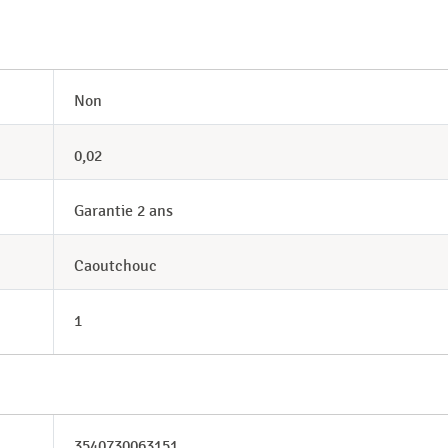
Non
0,02
Garantie 2 ans
Caoutchouc
1
3540730063151