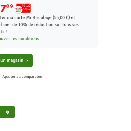
17
09
ter ma carte Mr.Bricolage (55,00 €) et
ficier de
10%
de réduction sur tous vos
ts !
uvrir les conditions.
 un magasin
chevron_right
Ajouter au comparateur
place