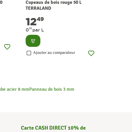
50
Copeaux de bois rouge 50 L
Mastic de v
TERRALAND
SOUDAL
12
8
49
19
25
0
par L
Consult
Consulter
Ajouter
Ajouter au comparateur
ube acier 8 mm
Panneau de bois 3 mm
Carte CASH DIRECT 10% de