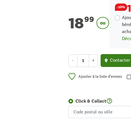
-10%
18
Ajou
99
ou
béné
acha
Déco
-
+
Contacter
location_on
Ajouter à la liste d'envies
help_outline
Click & Collect