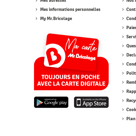
Mes adresses
Nos 
Mes informations personnelles
Cont
My Mr.Bricolage
Condi
Paie
Serv
Quest
Decla
Condi
Polit
Remb
Rappe
Recyc
Cook
Plan 