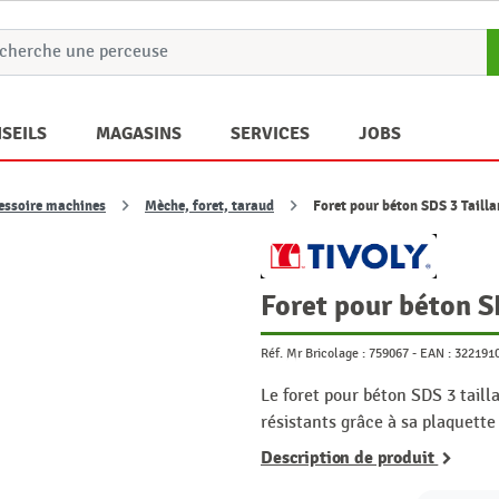
SEILS
MAGASINS
SERVICES
JOBS
essoire machines
Mèche, foret, taraud
Foret pour béton SDS 3 Taill
Foret pour béton S
Réf. Mr Bricolage :
759067
-
EAN :
322191
Le foret pour béton SDS 3 taill
résistants grâce à sa plaquette 
Description de produit