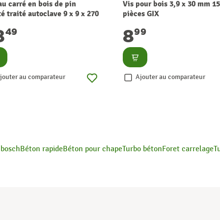
au carré en bois de pin
Vis pour bois 3,9 x 30 mm 1
é traité autoclave 9 x 9 x 270
pièces GIX
OLID
8
8
49
99
nsulter
Consulter
jouter au comparateur
Ajouter au comparateur
e bosch
Béton rapide
Béton pour chape
Turbo béton
Foret carrelage
T