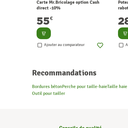
Carte Mr.Bricolage option Cash
Pote
direct -10%
rabot
cm S
55
2
€
Consulter
Co
Ajouter au comparateur
A
Recommandations
Bordures béton
Perche pour taille-haie
Taille hai
Outil pour tailler