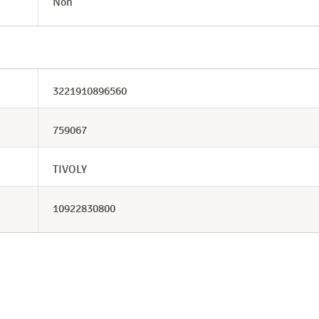
Non
3221910896560
759067
TIVOLY
10922830800