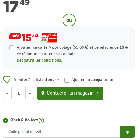
17
49
ou
15
74
-10%
Ajouter ma carte Mr.Bricolage (55,00 €) et bénéficier de
10%
de réduction sur tous vos achats !
Découvrir les conditions.
Ajouter à la liste d'envies
Ajouter au comparateur
Contacter un magasin
-
+
location_on
chevron_right
help_outline
Click & Collect
place