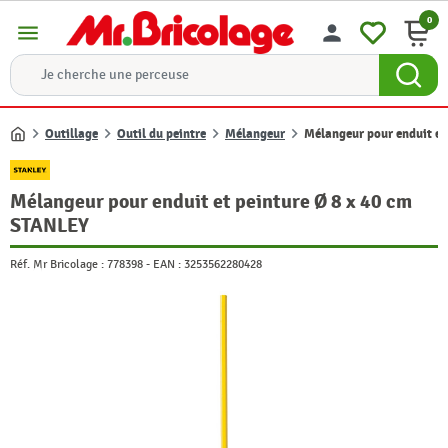
0
menu
person
Outillage
Outil du peintre
Mélangeur
Mélangeur pour enduit et
Accueil
Mélangeur pour enduit et peinture Ø 8 x 40 cm
STANLEY
Réf. Mr Bricolage :
778398
-
EAN :
3253562280428