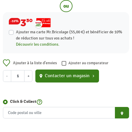
ou
3
50
-10%
Ajouter ma carte Mr.Bricolage (55,00 €) et bénéficier de
10%
de réduction sur tous vos achats !
Découvrir les conditions.
Ajouter à la liste d'envies
Ajouter au comparateur
Contacter un magasin
-
+
location_on
chevron_right
help_outline
Click & Collect
place