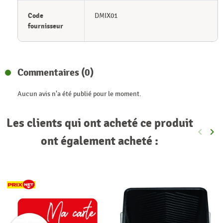
Code
DMIX01
fournisseur
Commentaires (0)
Aucun avis n'a été publié pour le moment.
Les clients qui ont acheté ce produit
keyboard_arrow_left
keyboard_arrow_right
Précéde
Sui
ont également acheté :