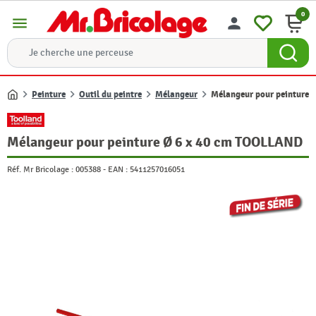
0
menu
person
Peinture
Outil du peintre
Mélangeur
Mélangeur pour peinture
Accueil
Mélangeur pour peinture Ø 6 x 40 cm TOOLLAND
Réf. Mr Bricolage :
005388
-
EAN :
5411257016051