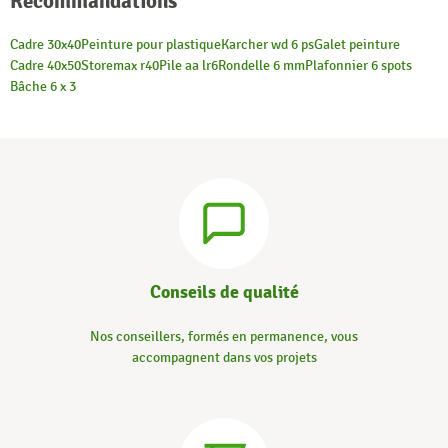
Recommandations
Cadre 30x40
Peinture pour plastique
Karcher wd 6 ps
Galet peinture
Cadre 40x50
Storemax r40
Pile aa lr6
Rondelle 6 mm
Plafonnier 6 spots
Bâche 6 x 3
Conseils de qualité
Nos conseillers, formés en permanence, vous
accompagnent dans vos projets