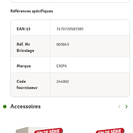
Références spécifiques
EAN-13
3170720583385
Réf. Mr
003843
Bricolage
Marque
EKIPA
Code
244002
fournisseur
Accessoires
keyboard_arrow_left
keyboard_arrow_right
Précéde
Sui