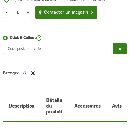
Contacter un magasin
-
+
location_on
chevron_right
help_outline
Click & Collect
place
Partager :
Partager
Tweet
Détails
Description
du
Accessoires
Avis
produit