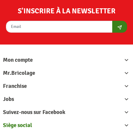
S'INSCRIRE À LA NEWSLETTER
S'abon
Mon compte

Mr.Bricolage

Franchise

Jobs

Suivez-nous sur Facebook

Siège social
