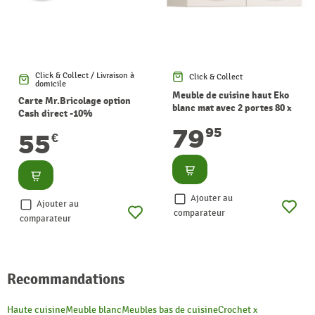
Click & Collect / Livraison à
Click & Collect
domicile
Meuble de cuisine haut Eko
Carte Mr.Bricolage option
blanc mat avec 2 portes 80 x
Cash direct -10%
35 x 58 cm EKIPA
79
95
55
€
Consulter
Consulter
Ajouter au
Ajouter au
comparateur
comparateur
Recommandations
Haute cuisine
Meuble blanc
Meubles bas de cuisine
Crochet x