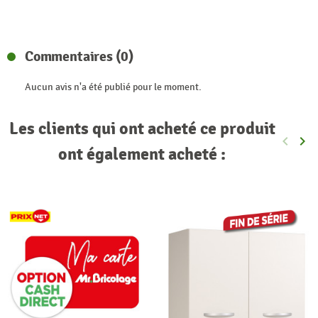
Commentaires (0)
Aucun avis n'a été publié pour le moment.
Les clients qui ont acheté ce produit
keyboard_arrow_left
keyboard_arrow_right
Précéde
Sui
ont également acheté :