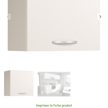
keyboard_arrow_left
keyboard_arrow_right
Précédent
Suiva
Imprimer la fiche produit