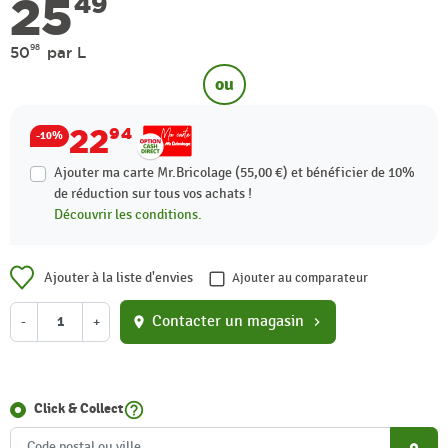
25
49
98
50
par L
ou
22
94
-10%
Ajouter ma carte Mr.Bricolage (55,00 €) et bénéficier de
10%
de réduction sur tous vos achats !
Découvrir les conditions.
Ajouter à la liste d'envies
Ajouter au comparateur
Contacter un magasin
-
+
location_on
chevron_right
help_outline
Click & Collect