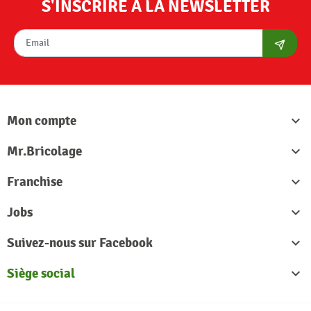
S'INSCRIRE À LA NEWSLETTER
S'abon
Mon compte

Mr.Bricolage

Franchise

Jobs

Suivez-nous sur Facebook

Siège social
