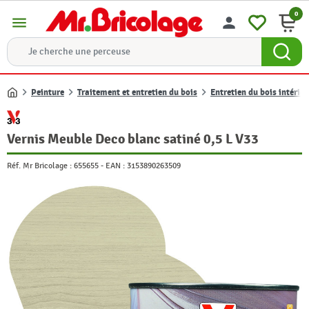
0
menu
person
Peinture
Traitement et entretien du bois
Entretien du bois intérieu
Accueil
Vernis Meuble Deco blanc satiné 0,5 L V33
Réf. Mr Bricolage :
655655
-
EAN :
3153890263509