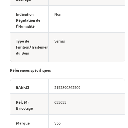
Indication
Non
Régulation de
l’Humidité
Type de
Vernis
Finition/Traitement/Revêtement
du Bois
Références spécifiques
EAN-13
3153890263509
Réf. Mr
655655
Bricolage
Marque
V33