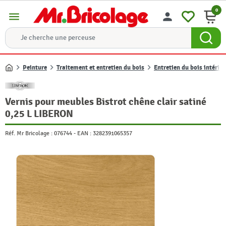
0
menu
person
Peinture
Traitement et entretien du bois
Entretien du bois intérieu
Accueil
Vernis pour meubles Bistrot chêne clair satiné
0,25 L LIBERON
Réf. Mr Bricolage :
076744
-
EAN :
3282391065357