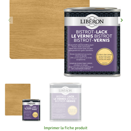
keyboard_arrow_left
keyboard_arrow_right
Précédent
Suiva
Imprimer la fiche produit