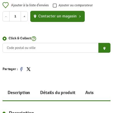
Ajouter à la liste d'envies
Ajouter au comparateur
Contacter un magasin
-
+
location_on
chevron_right
help_outline
Click & Collect
place
Partager :
Partager
Tweet
Description
Détails du produit
Avis