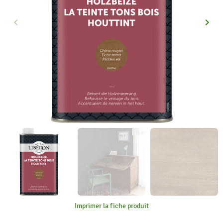
keyboard_arrow_left
keyboard_arrow_right
Précédent
Suiva
Imprimer la fiche produit