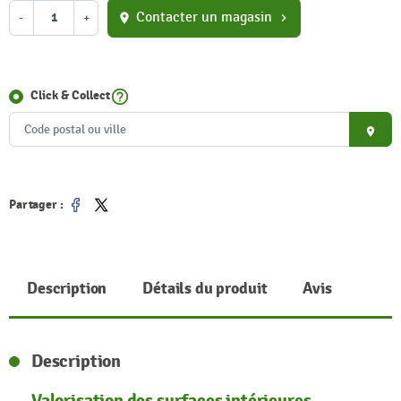
Contacter un magasin
-
+
location_on
chevron_right
help_outline
Click & Collect
place
Partager :
Partager
Tweet
Description
Détails du produit
Avis
Description
Valorisation des surfaces intérieures