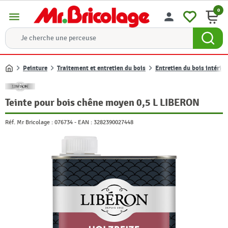
0
menu
person
Peinture
Traitement et entretien du bois
Entretien du bois intérieu
Accueil
Teinte pour bois chêne moyen 0,5 L LIBERON
Réf. Mr Bricolage :
076734
-
EAN :
3282390027448