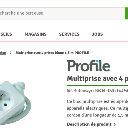
SEILS
MAGASINS
SERVICES
JOBS
rise
Multiprise avec 4 prises blanc 1,5 m PROFILE
Multiprise avec 4 
Réf. Mr Bricolage :
400256
-
EAN :
541274
Ce bloc multiprise est équipé de
appareils électriques. Ce multi
cordon d'une longueur de 1,5 
Description de produit