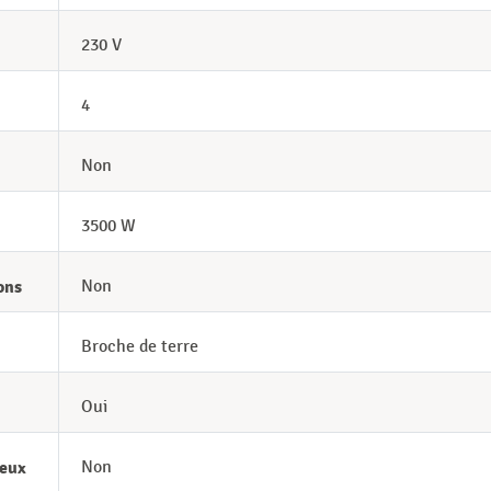
230 V
4
Non
3500 W
ons
Non
Broche de terre
Oui
neux
Non