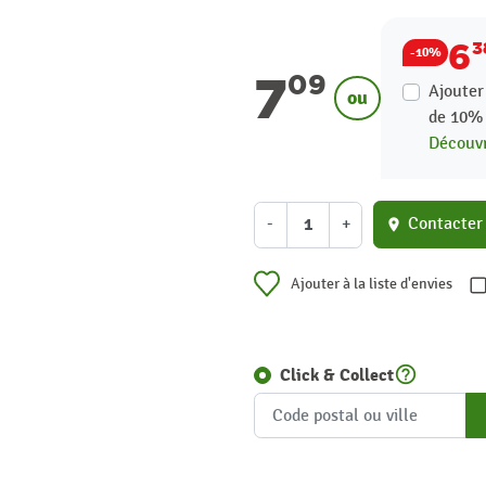
6
3
-10%
7
09
Ajouter
ou
de
10
Découvr
-
+
Contacter
location_on
Ajouter à la liste d'envies
help_outline
Click & Collect