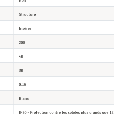
Non
Structure
Insérer
200
48
38
0.16
Blanc
IP20 - Protection contre les solides plus grands que 1