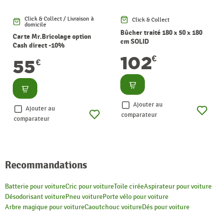
Click & Collect / Livraison à
Click & Collect
domicile
Bûcher traité 180 x 50 x 180
Carte Mr.Bricolage option
cm SOLID
Cash direct -10%
102
€
55
€
Consulter
Consulter
Ajouter au
Ajouter au
comparateur
comparateur
Recommandations
Batterie pour voiture
Cric pour voiture
Toile cirée
Aspirateur pour voiture
Désodorisant voiture
Pneu voiture
Porte vélo pour voiture
Arbre magique pour voiture
Caoutchouc voiture
Dés pour voiture