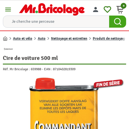
0
menu
person
Auto et vélo
Auto
Nettoyage et entretien
Produit de nettoyage e
Accueil
Cire de voiture 500 ml
Réf. Mr Bricolage :
659988
-
EAN :
8710402819309