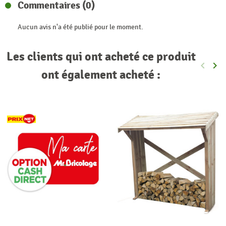
Commentaires (0)
Aucun avis n'a été publié pour le moment.
Les clients qui ont acheté ce produit
keyboard_arrow_left
keyboard_arrow_right
Précéde
Sui
ont également acheté :