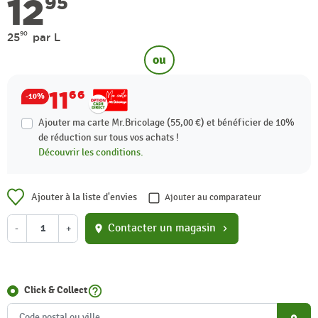
12
95
90
25
par L
ou
11
66
-10%
Ajouter ma carte Mr.Bricolage (55,00 €) et bénéficier de
10%
de réduction sur tous vos achats !
Découvrir les conditions.
Ajouter à la liste d'envies
Ajouter au comparateur
Contacter un magasin
-
+
location_on
chevron_right
help_outline
Click & Collect