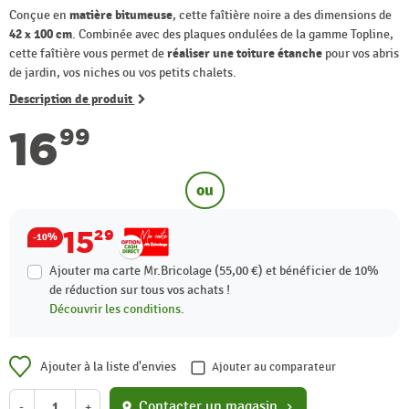
Conçue en
matière bitumeuse
, cette faîtière noire a des dimensions de
42 x 100 cm
. Combinée avec des plaques ondulées de la gamme Topline,
cette faîtière vous permet de
réaliser une toiture étanche
pour vos abris
de jardin, vos niches ou vos petits chalets.
Description de produit
16
99
ou
15
29
-10%
Ajouter ma carte Mr.Bricolage (55,00 €) et bénéficier de
10%
de réduction sur tous vos achats !
Découvrir les conditions.
Ajouter à la liste d'envies
Ajouter au comparateur
Contacter un magasin
-
+
location_on
chevron_right