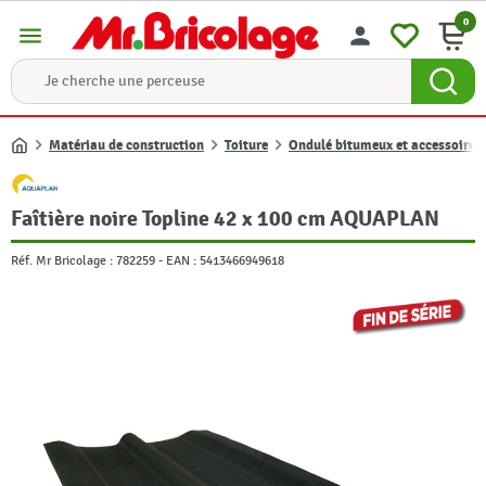
0
menu
person
Matériau de construction
Toiture
Ondulé bitumeux et accessoire
Accueil
Faîtière noire Topline 42 x 100 cm AQUAPLAN
Réf. Mr Bricolage :
782259
-
EAN :
5413466949618