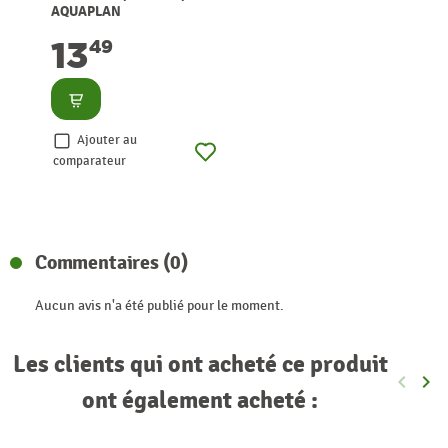
AQUAPLAN
13
49
Consulter
Ajouter au
comparateur
Commentaires (0)
Aucun avis n'a été publié pour le moment.
Les clients qui ont acheté ce produit
keyboard_arrow_left
keyboard_arrow_right
Précéde
Sui
ont également acheté :