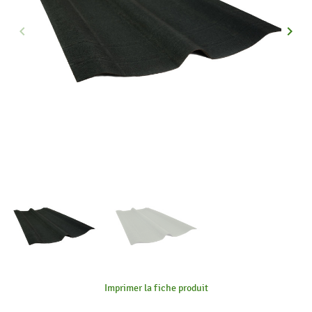
keyboard_arrow_left
keyboard_arrow_right
Précédent
Suiva
Imprimer la fiche produit