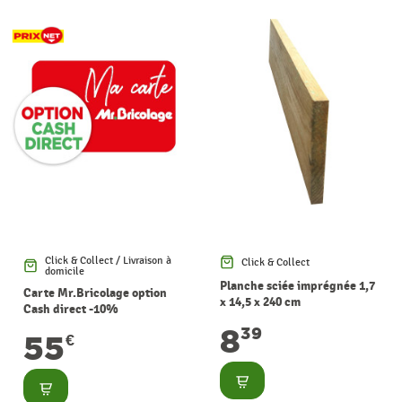
Click & Collect / Livraison à
Click & Collect
domicile
Planche sciée imprégnée 1,7
Carte Mr.Bricolage option
x 14,5 x 240 cm
Cash direct -10%
8
39
55
€
Consulter
Consulter