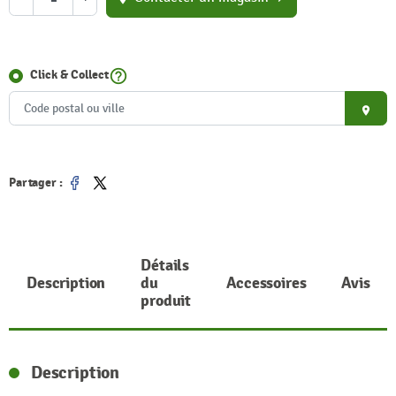
help_outline
Click & Collect
place
Partager :
Partager
Tweet
Détails
Description
du
Accessoires
Avis
produit
Description