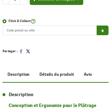
help_outline
Click & Collect
place
Partager :
Partager
Tweet
Description
Détails du produit
Avis
Description
Conception et Ergonomie pour le Plâtrage