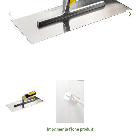
keyboard_arrow_left
keyboard_arrow_right
Précédent
Suiva
Imprimer la fiche produit