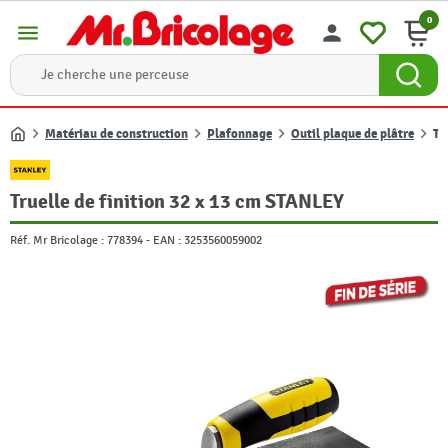
0
menu
person
Matériau de construction
Plafonnage
Outil plaque de plâtre
Tr
Accueil
Truelle de finition 32 x 13 cm STANLEY
Réf. Mr Bricolage :
778394
-
EAN :
3253560059002