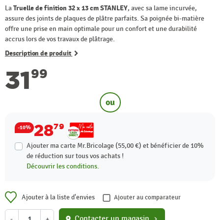
La
Truelle de finition 32 x 13 cm STANLEY
, avec sa lame incurvée,
assure des joints de plaques de plâtre parfaits. Sa poignée bi-matière
offre une prise en main optimale pour un confort et une durabilité
accrus lors de vos travaux de plâtrage.
Description de produit
31
99
ou
28
79
-10%
Ajouter ma carte Mr.Bricolage (55,00 €) et bénéficier de
10%
de réduction sur tous vos achats !
Découvrir les conditions.
Ajouter à la liste d'envies
Ajouter au comparateur
Contacter un magasin
-
+
location_on
chevron_right