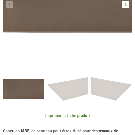
keyboard_arrow_left
keyboard_arrow_right
Précédent
Suiva
Imprimer la fiche produit
Conçu en
MDF
, ce panneau peut être utilisé pour des
travaux de