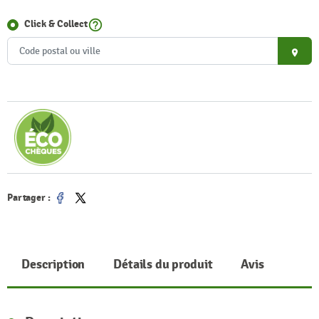
help_outline
Click & Collect
place
Partager :
Partager
Tweet
Description
Détails du produit
Avis