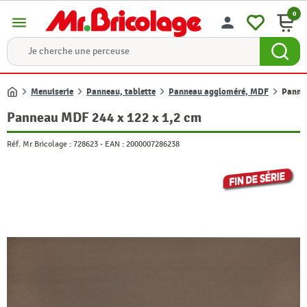
0
menu
person
Menuiserie
Panneau, tablette
Panneau aggloméré, MDF
Panne
Accueil
Panneau MDF 244 x 122 x 1,2 cm
Réf. Mr Bricolage :
728623
-
EAN :
2000007286238