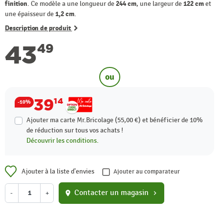
finition
. Ce modèle a une longueur de
244 cm
, une largeur de
122 cm
et
une épaisseur de
1,2 cm
.
Description de produit
43
49
ou
39
14
-10%
Ajouter ma carte Mr.Bricolage (55,00 €) et bénéficier de
10%
de réduction sur tous vos achats !
Découvrir les conditions.
Ajouter à la liste d'envies
Ajouter au comparateur
Contacter un magasin
-
+
location_on
chevron_right