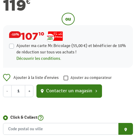
119
€
ou
107
10
-10%
Ajouter ma carte Mr.Bricolage (55,00 €) et bénéficier de
10%
de réduction sur tous vos achats !
Découvrir les conditions.
Ajouter à la liste d'envies
Ajouter au comparateur
Contacter un magasin
-
+
location_on
chevron_right
help_outline
Click & Collect
place