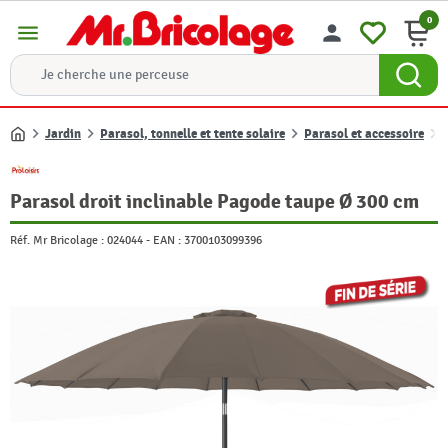
0
menu
person
Jardin
Parasol, tonnelle et tente solaire
Parasol et accessoire
Accueil
Parasol droit inclinable Pagode taupe Ø 300 cm
Réf. Mr Bricolage :
024044
-
EAN :
3700103099396