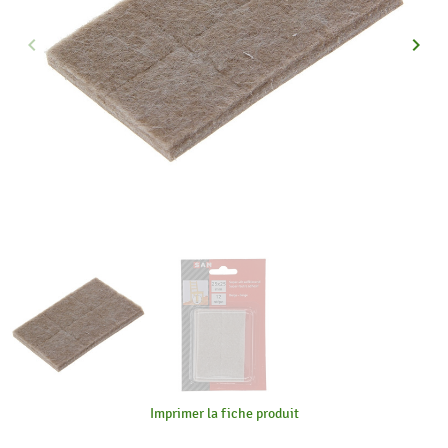
keyboard_arrow_left
keyboard_arrow_right
Précédent
Suiva
Imprimer la fiche produit