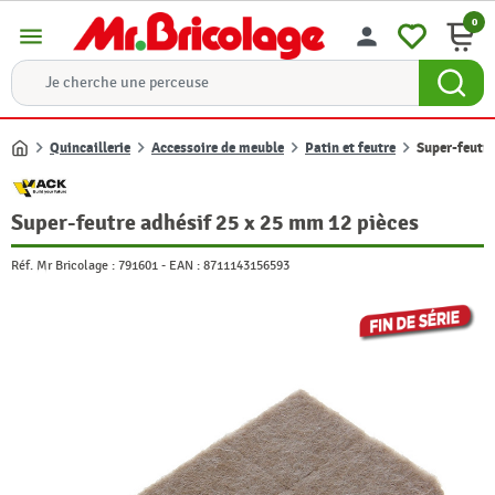
0
menu
person
Quincaillerie
Accessoire de meuble
Patin et feutre
Super-feutre
Accueil
Super-feutre adhésif 25 x 25 mm 12 pièces
Réf. Mr Bricolage :
791601
-
EAN :
8711143156593