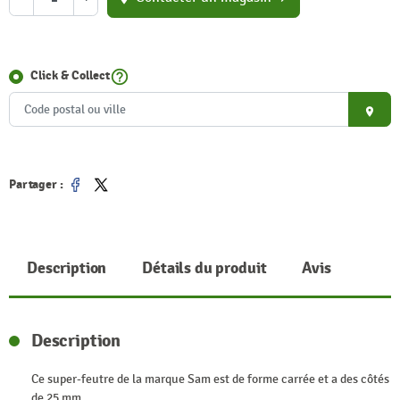
help_outline
Click & Collect
place
Partager :
Partager
Tweet
Description
Détails du produit
Avis
Description
Ce super-feutre de la marque Sam est de forme carrée et a des côtés
de 25 mm.