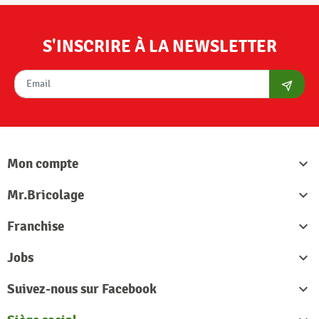
S'INSCRIRE À LA NEWSLETTER
S'abon
Mon compte

Mr.Bricolage

Franchise

Jobs

Suivez-nous sur Facebook
