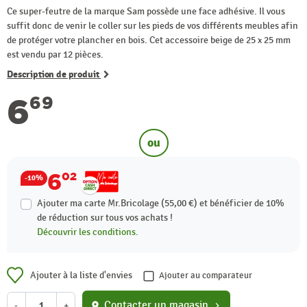
Ce super-feutre de la marque Sam possède une face adhésive. Il vous
suffit donc de venir le coller sur les pieds de vos différents meubles afin
de protéger votre plancher en bois. Cet accessoire beige de 25 x 25 mm
est vendu par 12 pièces.
Description de produit
6
69
ou
6
02
-10%
Ajouter ma carte Mr.Bricolage (55,00 €) et bénéficier de
10%
de réduction sur tous vos achats !
Découvrir les conditions.
Ajouter à la liste d'envies
Ajouter au comparateur
Contacter un magasin
-
+
location_on
chevron_right