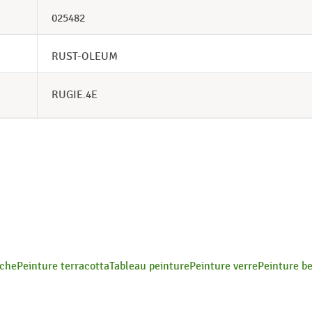
025482
RUST-OLEUM
RUGIE.4E
nche
Peinture terracotta
Tableau peinture
Peinture verre
Peinture be