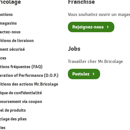
ricolage
Franchise
otions
Vous souhaitez ouvrir un magas
magasins
Rejoignez-nous
actez-nous
tions de livraison
Jobs
ment sécurisé
ices
Travailler cher Mr.Bricolage
ions fréquentes (FAQ)
Postulez
ration of Performance (D.O.P.)
tions des actions Mr.Bricolage
ique de confidentialité
oursement via coupon
l de produits
lage des piles
ies