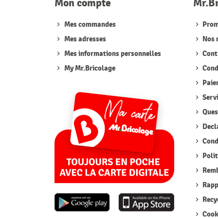
Mon compte
Mr.B
Mes commandes
Prom
Mes adresses
Nos 
Mes informations personnelles
Cont
My Mr.Bricolage
Condi
Paie
Serv
Quest
Decla
Condi
Polit
Remb
Rappe
Recyc
Cook