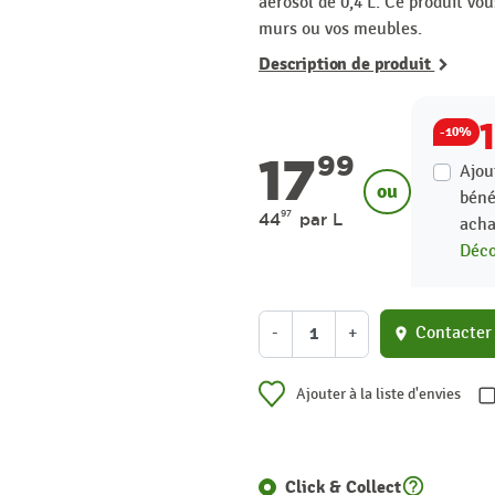
aérosol de 0,4 L. Ce produit vo
murs ou vos meubles.
Description de produit
-10%
17
99
Ajou
ou
béné
97
44
par L
acha
Déco
-
+
Contacter
location_on
Ajouter à la liste d'envies
help_outline
Click & Collect