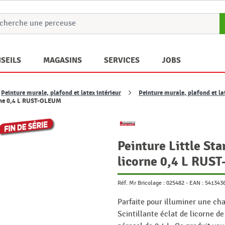
SEILS
MAGASINS
SERVICES
JOBS
Peinture murale, plafond et latex intérieur
Peinture murale, plafond et la
corne 0,4 L RUST-OLEUM
Peinture Little Sta
licorne 0,4 L RU
Réf. Mr Bricolage :
025482
-
EAN :
541343
Parfaite pour illuminer une cha
Scintillante éclat de licorne 