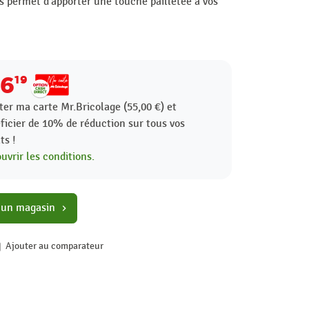
us permet d'apporter une touche pailletée à vos
16
19
ter ma carte Mr.Bricolage (55,00 €) et
ficier de
10%
de réduction sur tous vos
ts !
uvrir les conditions.
 un magasin
chevron_right
Ajouter au comparateur