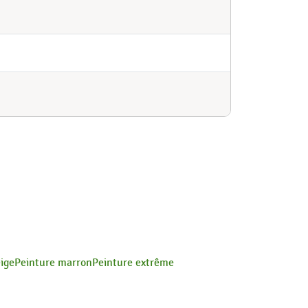
ige
Peinture marron
Peinture extrême