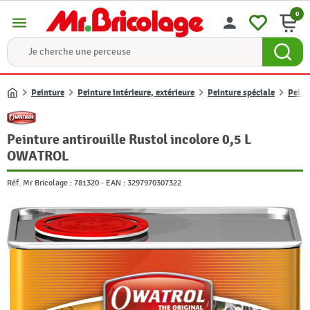
0
menu
person
Peinture
Peinture intérieure, extérieure
Peinture spéciale
Peint
Accueil
Peinture antirouille Rustol incolore 0,5 L
OWATROL
Réf. Mr Bricolage :
781320
-
EAN :
3297970307322