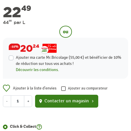
22
49
98
44
par L
ou
20
24
-10%
Ajouter ma carte Mr.Bricolage (55,00 €) et bénéficier de
10%
de réduction sur tous vos achats !
Découvrir les conditions.
Ajouter à la liste d'envies
Ajouter au comparateur
Contacter un magasin
-
+
location_on
chevron_right
help_outline
Click & Collect