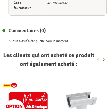
Code
.3297970307322
fournisseur
Commentaires (0)
Aucun avis n'a été publié pour le moment.
Les clients qui ont acheté ce produit
keyboard_arrow_left
keyboard_arrow_right
Précéde
Sui
ont également acheté :