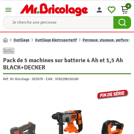
0
menu
person
Outillage
Outillage électroportatif
Perceuse, visseuse, perforate
Accueil
Pack de 5 machines sur batterie 4 Ah et 1,5 Ah
BLACK+DECKER
Réf. Mr Bricolage :
025978
-
EAN :
9782298150100