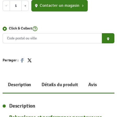
Contacter un magasin
-
+
location_on
chevron_right
help_outline
Click & Collect
place
Partager :
Partager
Tweet
Description
Détails du produit
Avis
Description