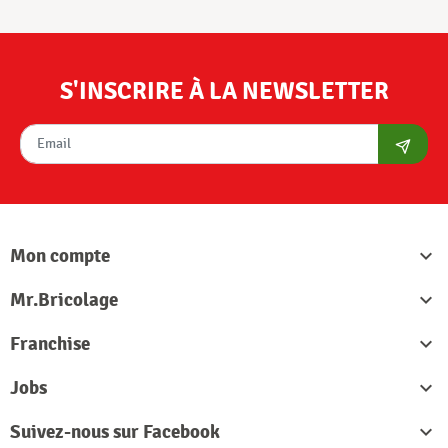
S'INSCRIRE À LA NEWSLETTER
S'abon
Mon compte

Mr.Bricolage

Franchise

Jobs

Suivez-nous sur Facebook
