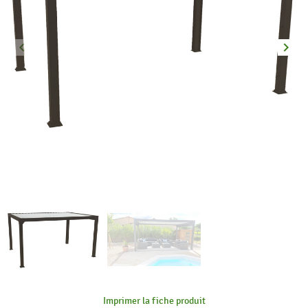
keyboard_arrow_left
keyboard_arrow_right
Précédent
Suiva
Imprimer la fiche produit