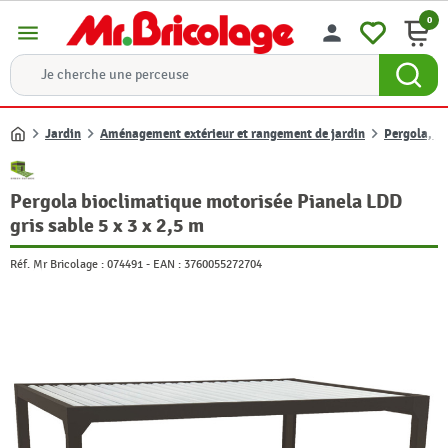
0
menu
person
Jardin
Aménagement extérieur et rangement de jardin
Pergola, pa
Accueil
Pergola bioclimatique motorisée Pianela LDD
gris sable 5 x 3 x 2,5 m
Réf. Mr Bricolage :
074491
-
EAN :
3760055272704