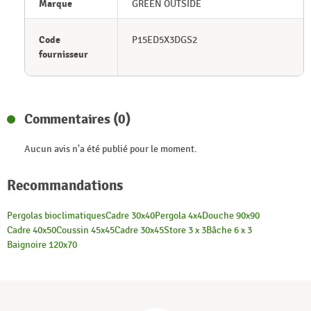
Marque
GREEN OUTSIDE
Code
P15ED5X3DGS2
fournisseur
Commentaires (0)
Aucun avis n'a été publié pour le moment.
Recommandations
Pergolas bioclimatiques
Cadre 30x40
Pergola 4x4
Douche 90x90
Cadre 40x50
Coussin 45x45
Cadre 30x45
Store 3 x 3
Bâche 6 x 3
Baignoire 120x70