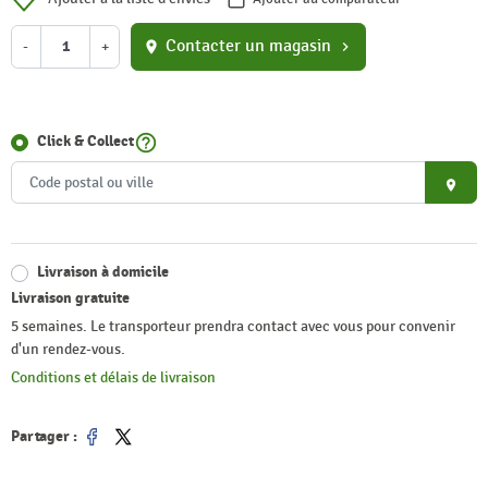
Contacter un magasin
-
+
location_on
chevron_right
help_outline
Click & Collect
place
Livraison à domicile
Livraison gratuite
5 semaines. Le transporteur prendra contact avec vous pour convenir
d'un rendez-vous.
Conditions et délais de livraison
Partager :
Partager
Tweet