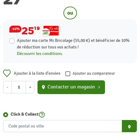
ou
25
19
-10%
Ajouter ma carte Mr.Bricolage (55,00 €) et bénéficier de
10%
de réduction sur tous vos achats !
Découvrir les conditions.
Ajouter à la liste d'envies
Ajouter au comparateur
Contacter un magasin
-
+
location_on
chevron_right
help_outline
Click & Collect
place