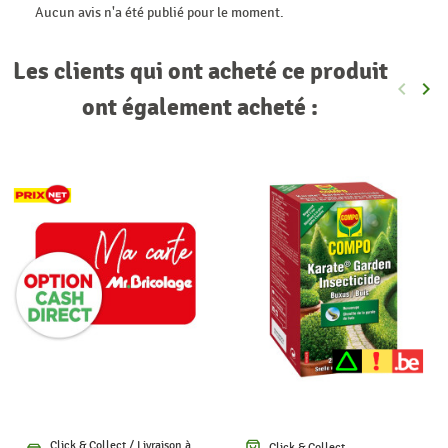
Aucun avis n'a été publié pour le moment.
Les clients qui ont acheté ce produit
keyboard_arrow_left
keyboard_arrow_right
Précéde
Sui
ont également acheté :
Click & Collect / Livraison à
Click & Collect