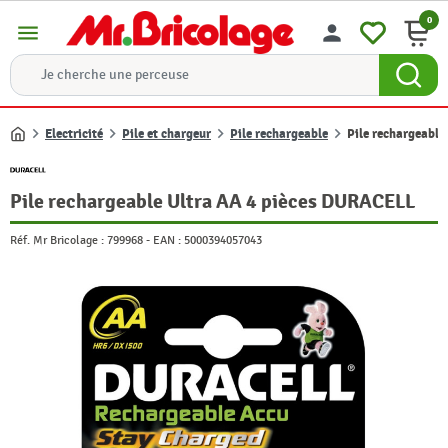
0
menu
person
Electricité
Pile et chargeur
Pile rechargeable
Pile rechargeabl
Accueil
Pile rechargeable Ultra AA 4 pièces DURACELL
Réf. Mr Bricolage :
799968
-
EAN :
5000394057043