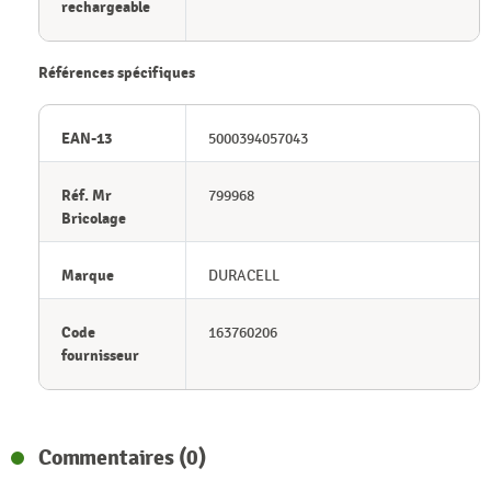
rechargeable
Références spécifiques
EAN-13
5000394057043
Réf. Mr
799968
Bricolage
Marque
DURACELL
Code
163760206
fournisseur
Commentaires (0)