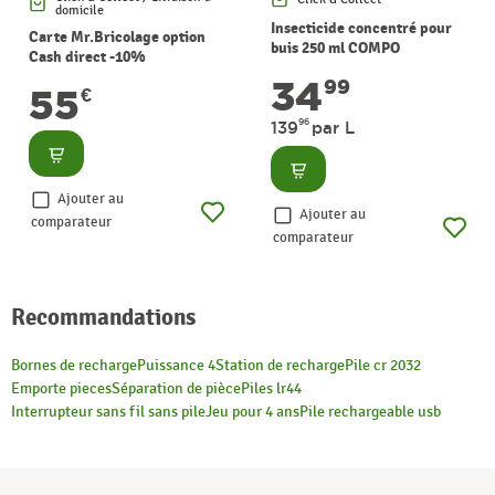
domicile
Insecticide concentré pour
Carte Mr.Bricolage option
buis 250 ml COMPO
Cash direct -10%
34
99
55
€
96
139
par L
Consulter
Consulter
Ajouter au
Ajouter au
comparateur
comparateur
Recommandations
Bornes de recharge
Puissance 4
Station de recharge
Pile cr 2032
Emporte pieces
Séparation de pièce
Piles lr44
Interrupteur sans fil sans pile
Jeu pour 4 ans
Pile rechargeable usb