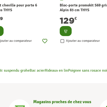
t cheville pour porte 6
Bloc-porte promokit S69 gri
es THYS
Alpin 83 cm THYS
129
99
€
nsulter
Consulter
jouter au comparateur
Ajouter au comparateur
c suspendu grohe
Bac acier
Rideaux en lin
Poignee sans rosace noi
Magasins proches de chez vous