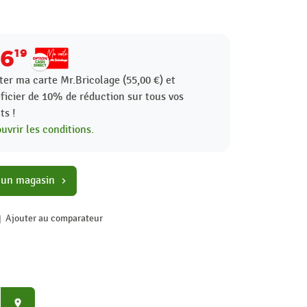
16
19
ter ma carte Mr.Bricolage (55,00 €) et
ficier de
10%
de réduction sur tous vos
ts !
uvrir les conditions.
 un magasin
chevron_right
Ajouter au comparateur
place