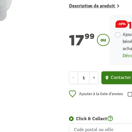
Description de produit
-10%
17
Ajou
99
ou
béné
acha
Déco
-
+
Contacter
location_on
Ajouter à la liste d'envies
help_outline
Click & Collect