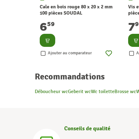
Cale en bois rouge 80 x 20 x 2 mm
Vis e
100 pièces SOUDAL
pièc
6
7
59
Consulter
Co
Ajouter au comparateur
A
Recommandations
Déboucheur wc
Geberit wc
Wc toilette
Brosse wc
W
Conseils de qualité