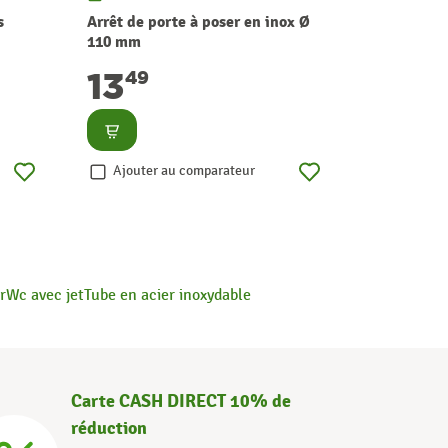
s
Arrêt de porte à poser en inox Ø
Bloc-porte
110 mm
naturel 8
13
179
49
€
Consulter
Consult
Ajouter au comparateur
Ajouter
r
Wc avec jet
Tube en acier inoxydable
Carte CASH DIRECT 10% de
réduction