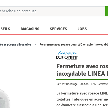
SEILS
MAGASINS
SERVICES
JOBS
ée et plaque décorative
Fermeture avec rosace pour WC en acier inoxyda
Fermeture avec ros
inoxydable LINE
Réf. Mr Bricolage :
000535
-
EAN :
339399
Fermeture avec rosace LI
La
acier i
toilettes. Fabriquée en
de diamètre s'associe à une se