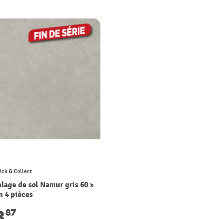
ick & Collect
elage de sol Namur gris 60 x
m 4 pièces
8
87