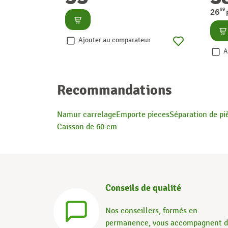
99
26
Consulter
Co
Ajouter au comparateur
A
Recommandations
Namur carrelage
Emporte pieces
Séparation de pi
Caisson de 60 cm
Conseils de qualité
Nos conseillers, formés en
permanence, vous accompagnent 