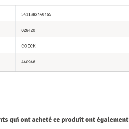
5411382449465
028420
COECK
440946
nts qui ont acheté ce produit ont également