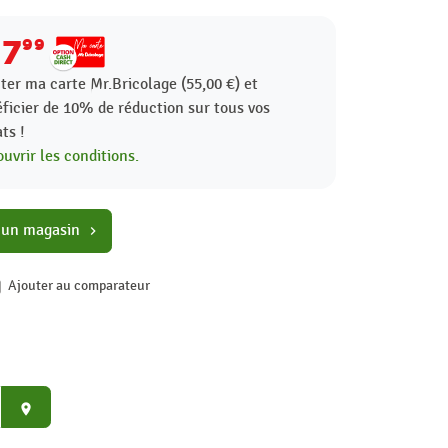
17
99
ter ma carte Mr.Bricolage (55,00 €) et
ficier de
10%
de réduction sur tous vos
ts !
uvrir les conditions.
 un magasin
chevron_right
Ajouter au comparateur
place