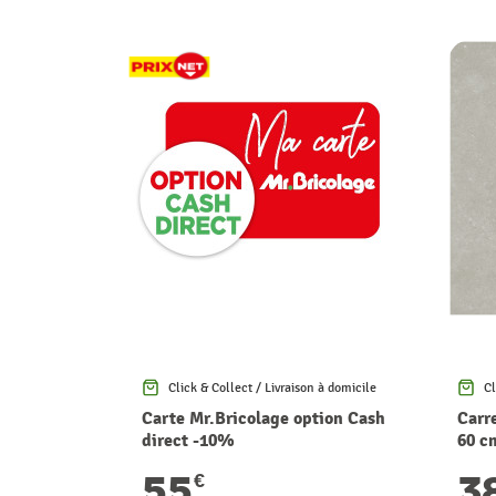
Click & Collect / Livraison à domicile
Cl
Carte Mr.Bricolage option Cash
Carr
direct -10%
60 c
55
3
€