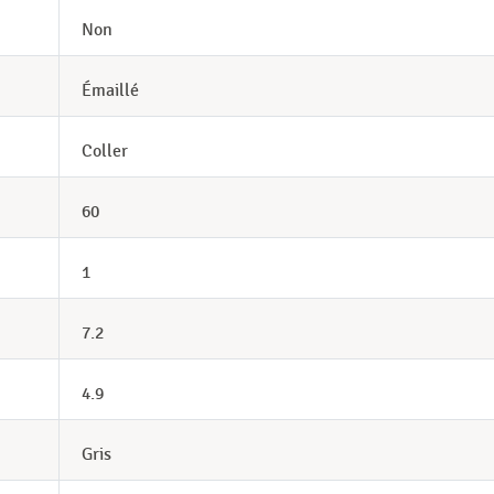
Non
Émaillé
Coller
60
1
7.2
4.9
Gris