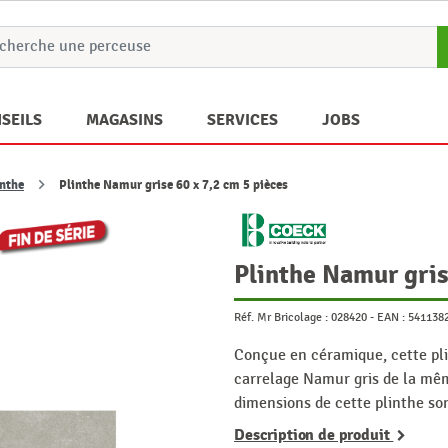
SEILS
MAGASINS
SERVICES
JOBS
inthe
Plinthe Namur grise 60 x 7,2 cm 5 pièces
Plinthe Namur gris
Réf. Mr Bricolage :
028420
-
EAN :
541138
Conçue en céramique, cette pli
carrelage Namur gris de la mêm
dimensions de cette plinthe son
Description de produit