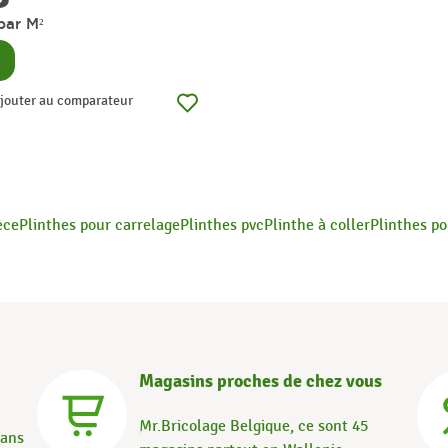
par M²
nsulter
jouter au comparateur
èce
Plinthes pour carrelage
Plinthes pvc
Plinthe à coller
Plinthes p
Magasins proches de chez vous
Mr.Bricolage Belgique, ce sont 45
dans