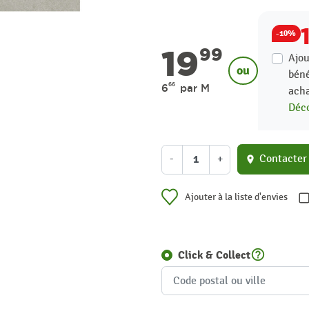
-10%
19
99
Ajou
ou
béné
66
6
par M
acha
Déco
-
+
Contacter
location_on
Ajouter à la liste d'envies
help_outline
Click & Collect