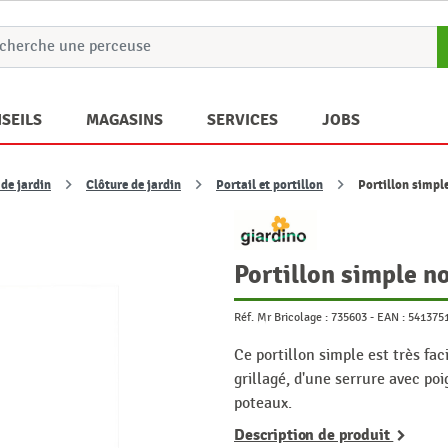
SEILS
MAGASINS
SERVICES
JOBS
de jardin
Clôture de jardin
Portail et portillon
Portillon simpl
Portillon simple 
Réf. Mr Bricolage :
735603
-
EAN :
541375
Ce portillon simple est très fac
grillagé, d'une serrure avec poi
poteaux.
Description de produit