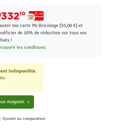
332
10
outer ma carte Mr.Bricolage (55,00 €) et
néficier de
10%
de réduction sur tous vos
hats !
couvrir les conditions.
ent indisponible.
ble.
 un magasin
chevron_right
Ajouter au comparateur