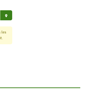
place
 les
t.