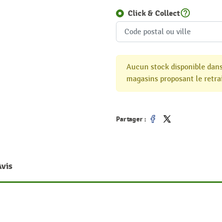
help_outline
Click & Collect
Aucun stock disponible dans
magasins proposant le retrai
Partager :
Partager
Tweet
Avis