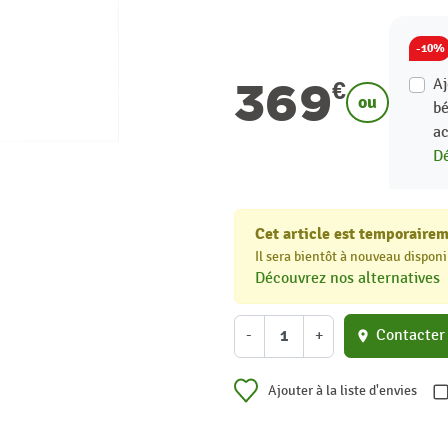
-10%
369
Aj
€
ou
bé
ac
Dé
Cet article est temporairem
Il sera bientôt à nouveau disponi
Découvrez nos alternatives
-
+
Contacter
location_on
Ajouter à la liste d'envies