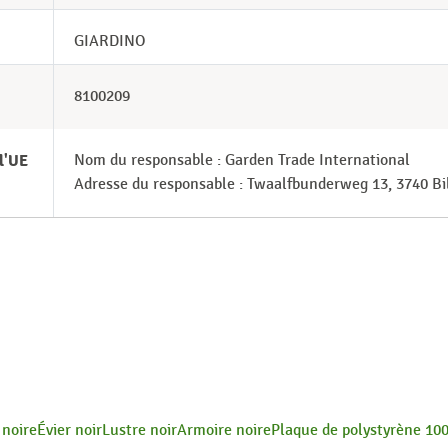
GIARDINO
8100209
l'UE
Nom du responsable : Garden Trade International
Adresse du responsable : Twaalfbunderweg 13, 3740 B
 noire
Évier noir
Lustre noir
Armoire noire
Plaque de polystyrène 1