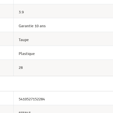
3.9
Garantie 10 ans
Taupe
Plastique
28
5410527152284