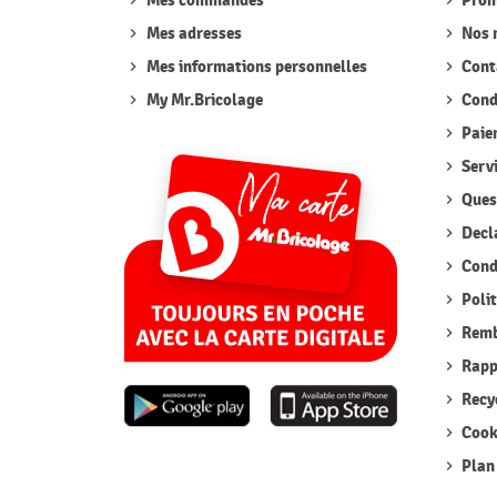
Mes commandes
Prom
Mes adresses
Nos 
Mes informations personnelles
Cont
My Mr.Bricolage
Condi
Paie
Serv
Quest
Decla
Condi
Polit
Remb
Rappe
Recyc
Cook
Plan 