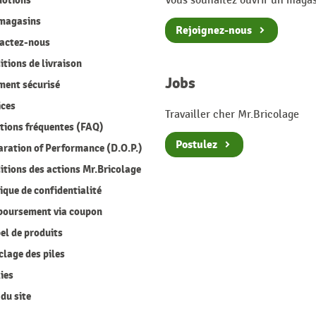
otions
Vous souhaitez ouvrir un magas
magasins
Rejoignez-nous
actez-nous
tions de livraison
Jobs
ment sécurisé
ices
Travailler cher Mr.Bricolage
ions fréquentes (FAQ)
Postulez
ration of Performance (D.O.P.)
tions des actions Mr.Bricolage
ique de confidentialité
oursement via coupon
l de produits
lage des piles
ies
du site