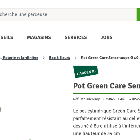
SEILS
MAGASINS
SERVICES
JOBS
 Poterie et jardinière
Bac à fleurs
Pot Green Care Sense taupe Ø 40 
Pot Green Care Sen
Réf. Mr Bricolage :
835845
-
EAN :
541052
Le pot cylindrique Green Care 
parfaitement résistant au gel 
destiné à être utilisé à l'intéri
une hauteur de 34 cm.