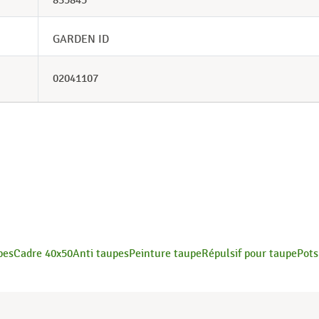
835845
GARDEN ID
02041107
pes
Cadre 40x50
Anti taupes
Peinture taupe
Répulsif pour taupe
Pots