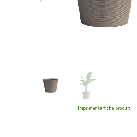
keyboard_arrow_left
Précédent
Imprimer la fiche produit