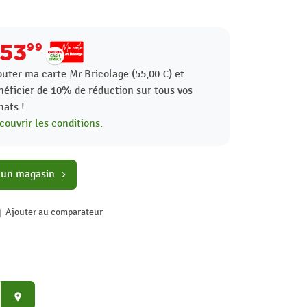
53
99
outer ma carte Mr.Bricolage (55,00 €) et
néficier de
10%
de réduction sur tous vos
hats !
couvrir les conditions.
 un magasin
chevron_right
Ajouter au comparateur
place