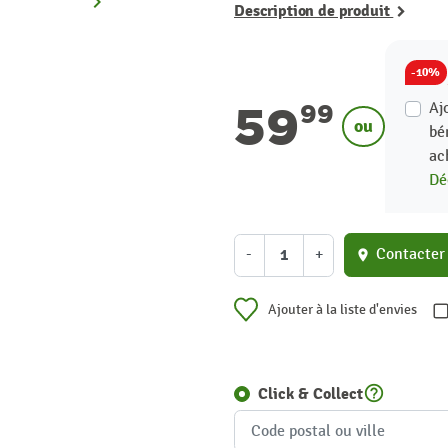
keyboard_arrow_right
Description de produit
Suivant
-10%
59
Aj
99
ou
bé
ac
Dé
-
+
Contacter
location_on
Ajouter à la liste d'envies
help_outline
Click & Collect