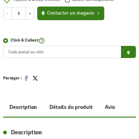
Contacter un magasin
-
+
location_on
chevron_right
help_outline
Click & Collect
place
Partager :
Partager
Tweet
Description
Détails du produit
Avis
Description