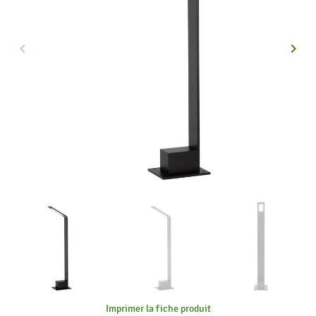
keyboard_arrow_left
keyboard_arrow_right
Précédent
Suiva
Imprimer la fiche produit