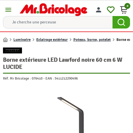
0
menu
person
Luminaire
Eclairage extérieur
Poteau, borne, potelet
Borne ext
Accueil
Borne extérieure LED Lawford noire 60 cm 6 W
LUCIDE
Réf. Mr Bricolage :
076410
-
EAN :
5411212290496