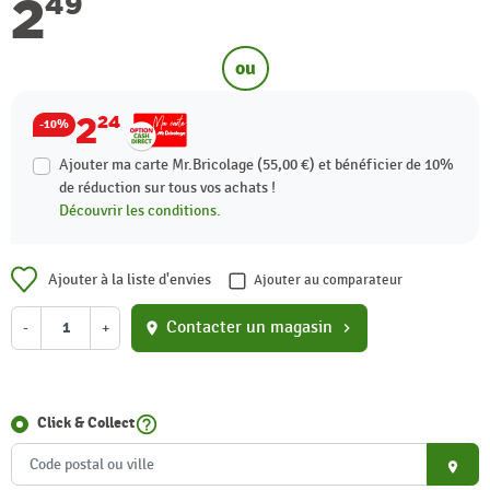
2
49
ou
2
24
-10%
Ajouter ma carte Mr.Bricolage (55,00 €) et bénéficier de
10%
de réduction sur tous vos achats !
Découvrir les conditions.
Ajouter à la liste d'envies
Ajouter au comparateur
Contacter un magasin
-
+
location_on
chevron_right
help_outline
Click & Collect
place