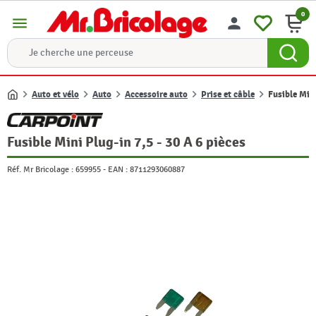
0
menu
person
Auto et vélo
Auto
Accessoire auto
Prise et câble
Fusible Mini
Accueil
Fusible Mini Plug-in 7,5 - 30 A 6 pièces
Réf. Mr Bricolage :
659955
-
EAN :
8711293060887