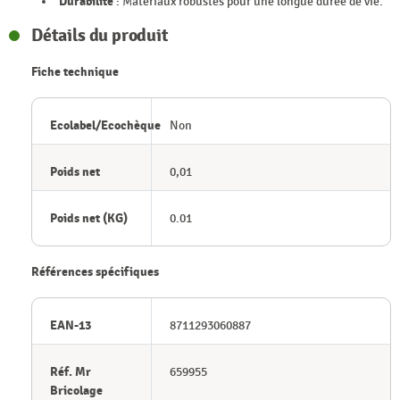
Durabilité
: Matériaux robustes pour une longue durée de vie.
Détails du produit
Fiche technique
Ecolabel/Ecochèque
Non
Poids net
0,01
Poids net (KG)
0.01
Références spécifiques
EAN-13
8711293060887
Réf. Mr
659955
Bricolage