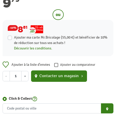
9
ou
8
81
-10%
Ajouter ma carte Mr.Bricolage (55,00 €) et bénéficier de
10%
de réduction sur tous vos achats !
Découvrir les conditions.
Ajouter à la liste d'envies
Ajouter au comparateur
Contacter un magasin
-
+
location_on
chevron_right
help_outline
Click & Collect
place