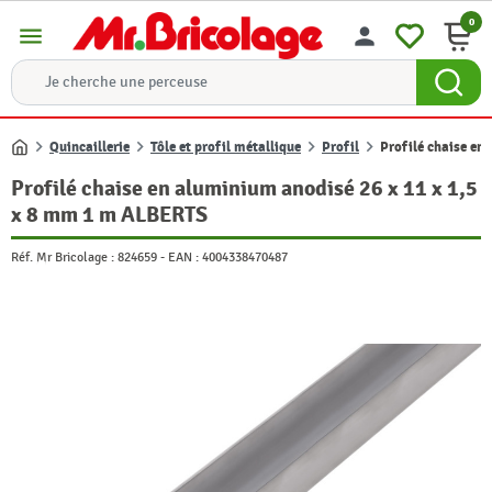
0
menu
person
Quincaillerie
Tôle et profil métallique
Profil
Profilé chaise en
Accueil
Profilé chaise en aluminium anodisé 26 x 11 x 1,5
x 8 mm 1 m ALBERTS
Réf. Mr Bricolage :
824659
-
EAN :
4004338470487