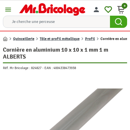
0
menu
person
Quincaillerie
Tôle et profil métallique
Profil
Cornière en alum
Accueil
Cornière en aluminium 10 x 10 x 1 mm 1 m
ALBERTS
Réf. Mr Bricolage :
824827
-
EAN :
4004338473938