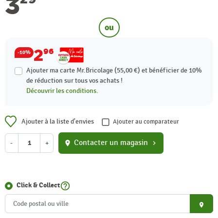
3
ou
2
96
-10%
Ajouter ma carte Mr.Bricolage (55,00 €) et bénéficier de
10%
de réduction sur tous vos achats !
Découvrir les conditions.
Ajouter à la liste d'envies
Ajouter au comparateur
Contacter un magasin
-
+
location_on
chevron_right
help_outline
Click & Collect
place