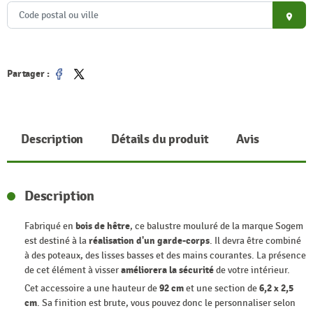
place
Partager :
Partager
Tweet
Description
Détails du produit
Avis
Description
Fabriqué en
bois de hêtre
, ce balustre mouluré de la marque Sogem
est destiné à la
réalisation d'un garde-corps
. Il devra être combiné
à des poteaux, des lisses basses et des mains courantes. La présence
de cet élément à visser
améliorera la sécurité
de votre intérieur.
Cet accessoire a une hauteur de
92 cm
et une section de
6,2 x 2,5
cm
. Sa finition est brute, vous pouvez donc le personnaliser selon