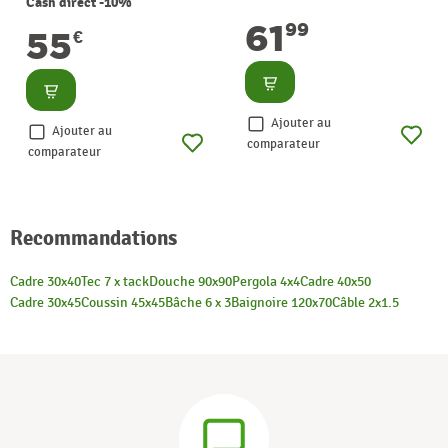
Cash direct -10%
61
99
55
€
Consulter
Consulter
Ajouter au
Ajouter au
comparateur
comparateur
Recommandations
Cadre 30x40
Tec 7 x tack
Douche 90x90
Pergola 4x4
Cadre 40x50
Cadre 30x45
Coussin 45x45
Bâche 6 x 3
Baignoire 120x70
Câble 2x1.5