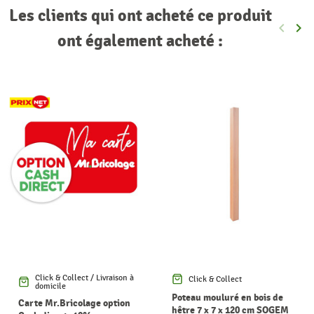
Les clients qui ont acheté ce produit
keyboard_arrow_left
keyboard_arrow_right
Précéde
Sui
ont également acheté :
Click & Collect / Livraison à
Click & Collect
domicile
Poteau mouluré en bois de
Carte Mr.Bricolage option
hêtre 7 x 7 x 120 cm SOGEM