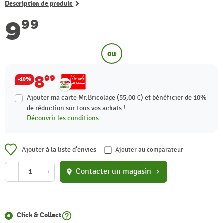
Description de produit
9
99
ou
8
99
-10%
Ajouter ma carte Mr.Bricolage (55,00 €) et bénéficier de
10%
de réduction sur tous vos achats !
Découvrir les conditions.
Ajouter à la liste d'envies
Ajouter au comparateur
Contacter un magasin
-
+
location_on
chevron_right
help_outline
Click & Collect