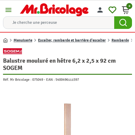
0
menu
person
Menuiserie
Escalier, rambarde et barrière d'escalier
Rambarde
Accueil
Balustre mouluré en hêtre 6,2 x 2,5 x 92 cm
SOGEM
Réf. Mr Bricolage :
075049
-
EAN :
5400496111597