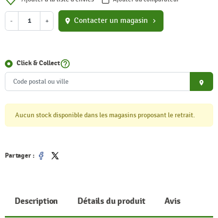
Contacter un magasin
-
+
location_on
chevron_right
help_outline
Click & Collect
place
Aucun stock disponible dans les magasins proposant le retrait.
Partager :
Partager
Tweet
Description
Détails du produit
Avis