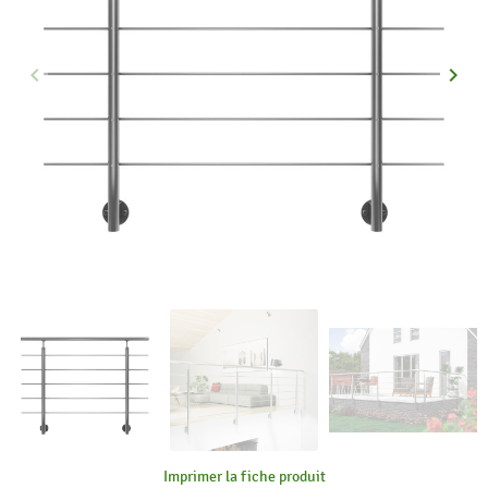
keyboard_arrow_left
keyboard_arrow_right
Précédent
Suiva
Imprimer la fiche produit