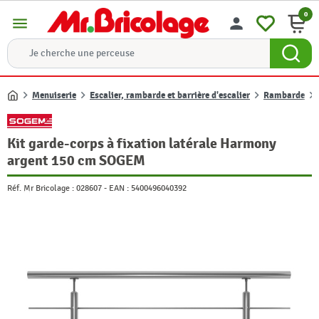
0
menu
person
Menuiserie
Escalier, rambarde et barrière d'escalier
Rambarde
Accueil
Kit garde-corps à fixation latérale Harmony
argent 150 cm SOGEM
Réf. Mr Bricolage :
028607
-
EAN :
5400496040392