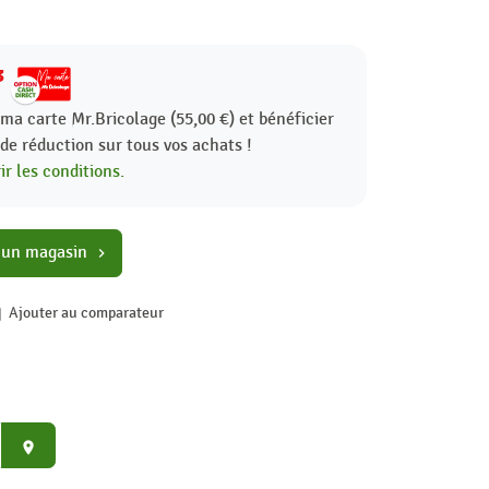
3
ma carte Mr.Bricolage (55,00 €) et bénéficier
%
de réduction sur tous vos achats !
r les conditions.
 un magasin
chevron_right
Ajouter au comparateur
place