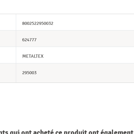
8002522950032
624777
METALTEX
295003
nts qui ont acheté ce produit ont également