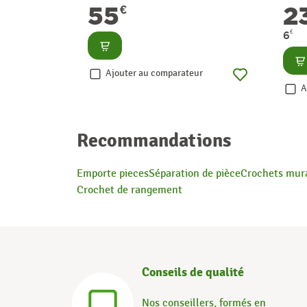
55
2
€
€
6
Consulter
Co
Ajouter au comparateur
A
Recommandations
Emporte pieces
Séparation de pièce
Crochets mur
Crochet de rangement
Conseils de qualité
Nos conseillers, formés en