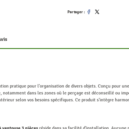
Partager :
Partager
Tweet
Avis
tion pratique pour l'organisation de divers objets. Conçu pour une 
e, notamment dans les zones où le perçage est déconseillé ou imp
ntérieur selon vos besoins spécifiques. Ce produit s'intègre har
à ventouse 3 pièces
réside dans sa facilité d'installation. Aucune 