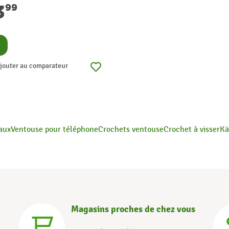
3
99
nsulter
jouter au comparateur
aux
Ventouse pour téléphone
Crochets ventouse
Crochet à visser
Kä
Magasins proches de chez vous