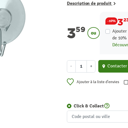
Description de produit
3
2
-10%
3
59
Ajouter 
ou
de
10
Découvri
-
+
Contacter
location_on
Ajouter à la liste d'envies
help_outline
Click & Collect