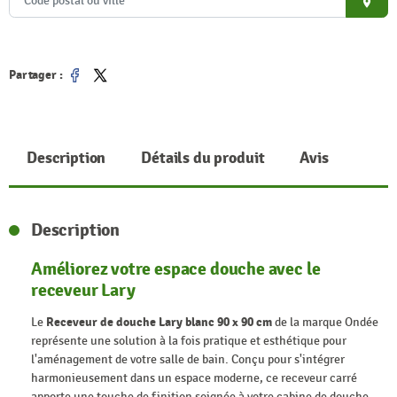
place
Partager :
Partager
Tweet
Description
Détails du produit
Avis
Description
Améliorez votre espace douche avec le
receveur Lary
Le
Receveur de douche Lary blanc 90 x 90 cm
de la marque Ondée
représente une solution à la fois pratique et esthétique pour
l'aménagement de votre salle de bain. Conçu pour s'intégrer
harmonieusement dans un espace moderne, ce receveur carré
apporte une touche de finition soignée à votre cabine de douche.