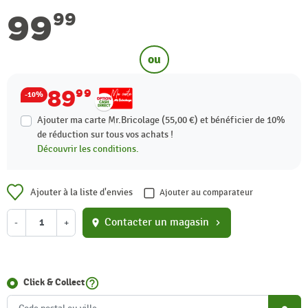
99
99
ou
89
99
-10%
Ajouter ma carte Mr.Bricolage (55,00 €) et bénéficier de
10%
de réduction sur tous vos achats !
Découvrir les conditions.
Ajouter à la liste d'envies
Ajouter au comparateur
Contacter un magasin
-
+
location_on
chevron_right
help_outline
Click & Collect