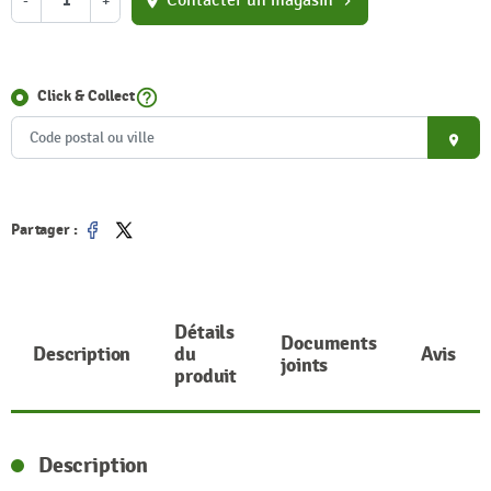
Contacter un magasin
-
+
location_on
chevron_right
help_outline
Click & Collect
place
Partager :
Partager
Tweet
Détails
Documents
Description
du
Avis
joints
produit
Description