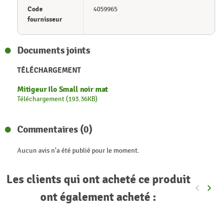
Code
4059965
fournisseur
Documents joints
TÉLÉCHARGEMENT
Mitigeur Ilo Small noir mat
Téléchargement (193.36KB)
Commentaires (0)
Aucun avis n'a été publié pour le moment.
Les clients qui ont acheté ce produit
keyboard_arrow_left
keyboard_arrow_right
Précéde
Sui
ont également acheté :