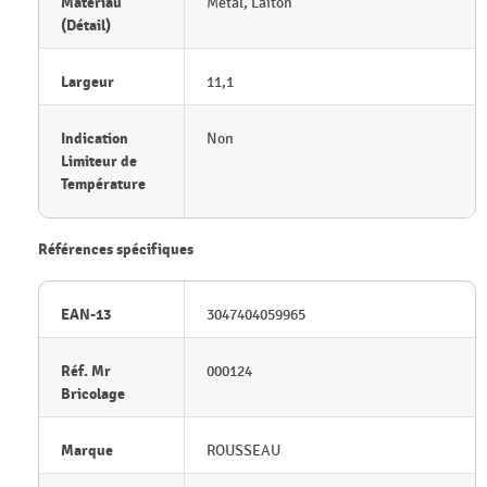
Matériau
Métal, Laiton
(Détail)
Largeur
11,1
Indication
Non
Limiteur de
Température
Références spécifiques
EAN-13
3047404059965
Réf. Mr
000124
Bricolage
Marque
ROUSSEAU