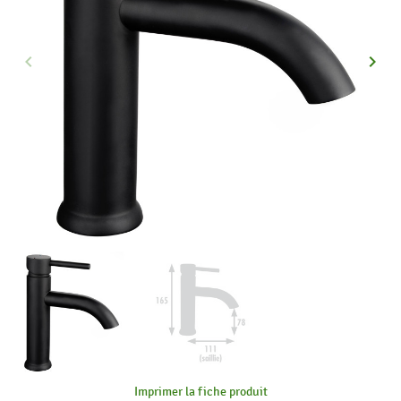
keyboard_arrow_left
keyboard_arrow_right
Précédent
Suiva
Imprimer la fiche produit