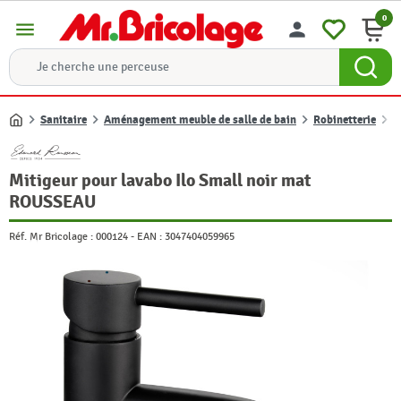
0
menu
person
Sanitaire
Aménagement meuble de salle de bain
Robinetterie
R
Accueil
Mitigeur pour lavabo Ilo Small noir mat
ROUSSEAU
Réf. Mr Bricolage :
000124
-
EAN :
3047404059965