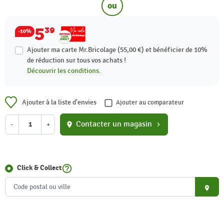
ou
5
39
-10%
Ajouter ma carte Mr.Bricolage (55,00 €) et bénéficier de
10%
de réduction sur tous vos achats !
Découvrir les conditions.
Ajouter à la liste d'envies
Ajouter au comparateur
Contacter un magasin
-
+
location_on
chevron_right
help_outline
Click & Collect
place