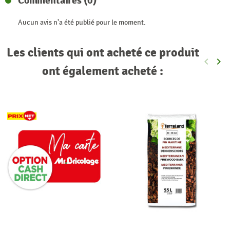
Commentaires (0)
Aucun avis n'a été publié pour le moment.
Les clients qui ont acheté ce produit
keyboard_arrow_left
keyboard_arrow_right
Précéde
Sui
ont également acheté :