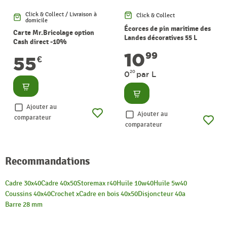
Click & Collect / Livraison à
Click & Collect
domicile
Écorces de pin maritime des
Carte Mr.Bricolage option
Landes décoratives 55 L
Cash direct -10%
TERRALAND
10
99
55
€
20
0
par L
Consulter
Consulter
Ajouter au
Ajouter au
comparateur
comparateur
Recommandations
Cadre 30x40
Cadre 40x50
Storemax r40
Huile 10w40
Huile 5w40
Coussins 40x40
Crochet x
Cadre en bois 40x50
Disjoncteur 40a
Barre 28 mm