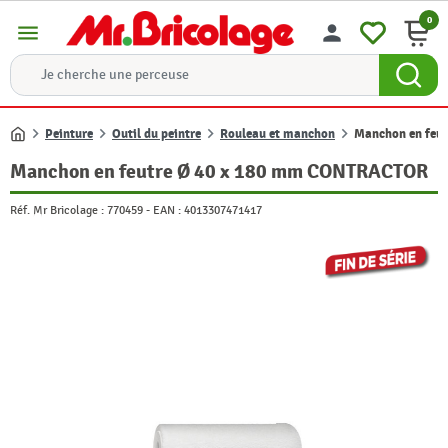
0
menu
person
Peinture
Outil du peintre
Rouleau et manchon
Manchon en feu
Accueil
Manchon en feutre Ø 40 x 180 mm CONTRACTOR
Réf. Mr Bricolage :
770459
-
EAN :
4013307471417