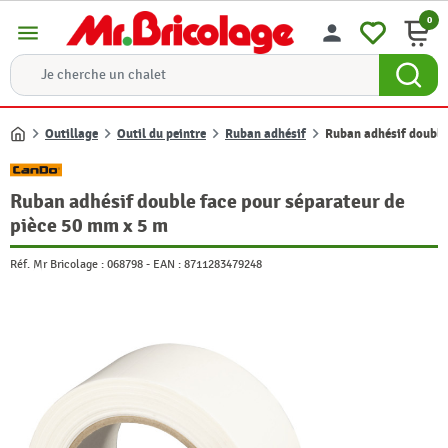
0
menu
person
Outillage
Outil du peintre
Ruban adhésif
Ruban adhésif double
Accueil
Ruban adhésif double face pour séparateur de
pièce 50 mm x 5 m
Réf. Mr Bricolage :
068798
-
EAN :
8711283479248