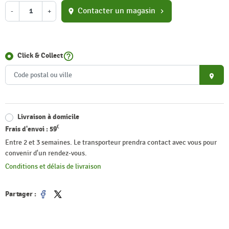
Contacter un magasin
-
+
location_on
chevron_right
help_outline
Click & Collect
place
Livraison à domicile
€
Frais d'envoi :
59
Entre 2 et 3 semaines. Le transporteur prendra contact avec vous pour
convenir d'un rendez-vous.
Conditions et délais de livraison
Partager :
Partager
Tweet