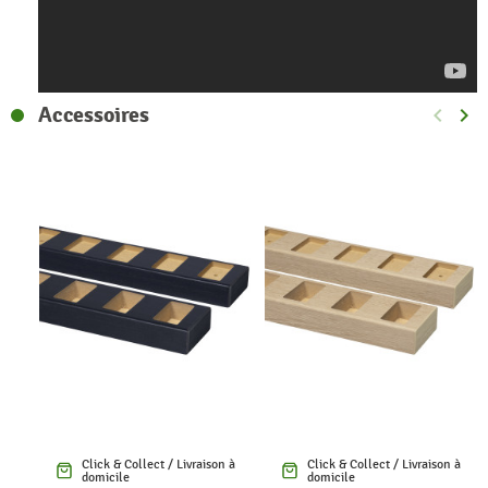
Accessoires
keyboard_arrow_left
keyboard_arrow_right
Précéde
Sui
Click & Collect / Livraison à
Click & Collect / Livraison à
domicile
domicile