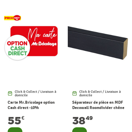
Click & Collect / Livraison à
Click & Collect / Livraison à
domicile
domicile
Carte Mr.Bricolage option
Séparateur de pièce en MDF
Cash direct -10%
Decowall Roomdivider chêne
de lave 270 x 5 x 3 cm 4 pièces
55
38
€
49
CANDO