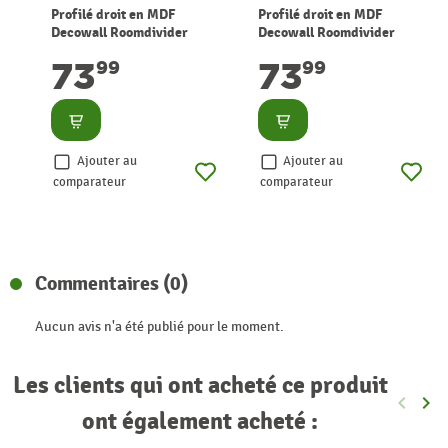
Profilé droit en MDF
Profilé droit en MDF
Decowall Roomdivider
Decowall Roomdivider
chêne lave 100 cm 2 pièces
chêne naturel 100 cm 2
73
73
99
99
CANDO
pièces CANDO
Consulter
Consulter
Ajouter au
Ajouter au
comparateur
comparateur
Commentaires (0)
Aucun avis n'a été publié pour le moment.
Les clients qui ont acheté ce produit
keyboard_arrow_left
keyboard_arrow_right
Précéde
Sui
ont également acheté :