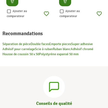
Consulter
Consulter
Ajouter au
Ajouter au
comparateur
comparateur
Recommandations
Séparation de pièce
Double faces
Emporte pieces
Super adhesive
Adhésif pour carrelage
Scie à ruban
Ruban blanc
Adhésif chromé
Housse de coussin 50 x 50
Polystyrène expansé 50 mm
Conseils de qualité