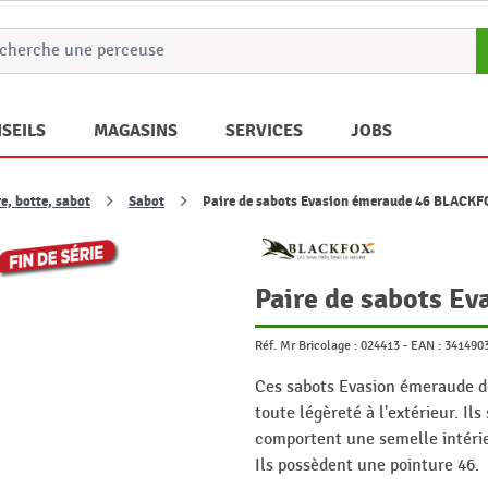
SEILS
MAGASINS
SERVICES
JOBS
e, botte, sabot
Sabot
Paire de sabots Evasion émeraude 46 BLACK
Paire de sabots E
Réf. Mr Bricolage :
024413
-
EAN :
341490
Ces sabots Evasion émeraude 
toute légèreté à l'extérieur. I
comportent une semelle intérie
Ils possèdent une pointure 46.