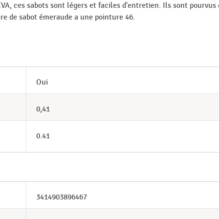
, ces sabots sont légers et faciles d'entretien. Ils sont pourvus
aire de sabot émeraude a une pointure 46.
Oui
0,41
0.41
3414903896467