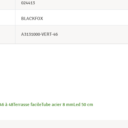
024413
BLACKFOX
A3131000-VERT-46
46 à 48
Terrasse facile
Tube acier 8 mm
Led 50 cm