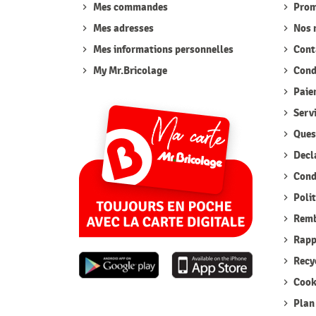
Mes commandes
Prom
Mes adresses
Nos 
Mes informations personnelles
Cont
My Mr.Bricolage
Condi
Paie
Serv
Quest
Decla
Condi
Polit
Remb
Rappe
Recyc
Cook
Plan 