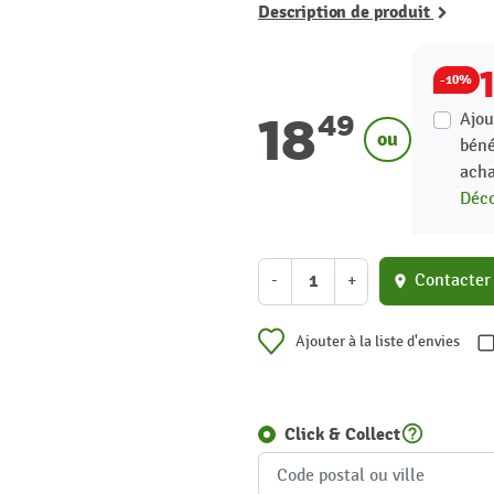
Description de produit
-10%
18
Ajou
49
ou
béné
acha
Déco
-
+
Contacter
location_on
Ajouter à la liste d'envies
help_outline
Click & Collect