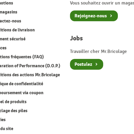
otions
Vous souhaitez ouvrir un magas
magasins
Rejoignez-nous
actez-nous
tions de livraison
Jobs
ment sécurisé
ices
Travailler cher Mr.Bricolage
ions fréquentes (FAQ)
Postulez
ration of Performance (D.O.P.)
tions des actions Mr.Bricolage
ique de confidentialité
oursement via coupon
l de produits
lage des piles
ies
du site