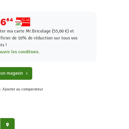
16
64
ter ma carte Mr.Bricolage (55,00 €) et
ficier de
10%
de réduction sur tous vos
ts !
uvrir les conditions.
 un magasin
chevron_right
Ajouter au comparateur
place