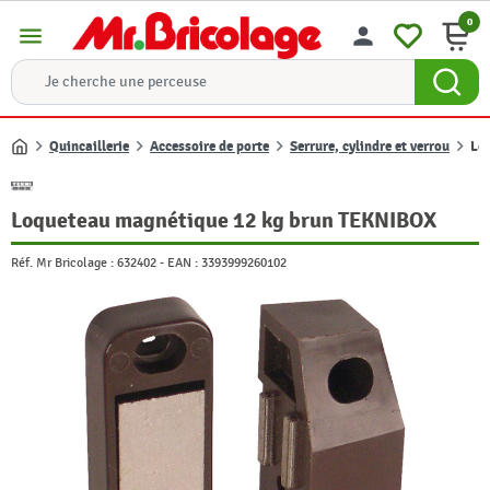
0
menu
person
Quincaillerie
Accessoire de porte
Serrure, cylindre et verrou
Lo
Accueil
Loqueteau magnétique 12 kg brun TEKNIBOX
Réf. Mr Bricolage :
632402
-
EAN :
3393999260102