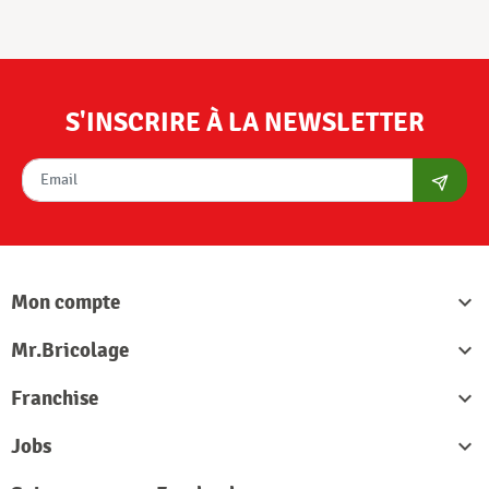
S'INSCRIRE À LA NEWSLETTER
S'abon
Mon compte

Mr.Bricolage

Franchise

Jobs
