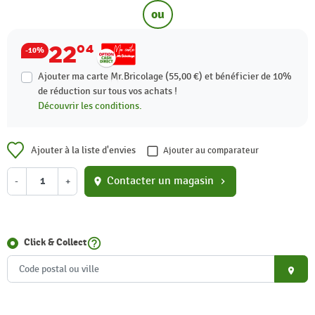
ou
22
04
-10%
Ajouter ma carte Mr.Bricolage (55,00 €) et bénéficier de
10%
de réduction sur tous vos achats !
Découvrir les conditions.
Ajouter à la liste d'envies
Ajouter au comparateur
Contacter un magasin
-
+
location_on
chevron_right
help_outline
Click & Collect
place