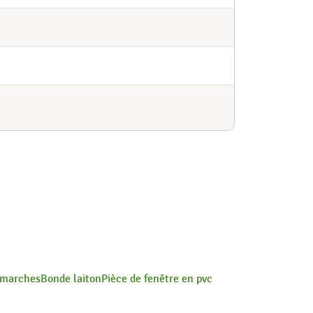
 marches
Bonde laiton
Pièce de fenêtre en pvc