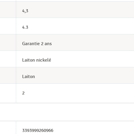
4,3
4.3
Garantie 2 ans
Laiton nickelé
Laiton
2
3393999260966