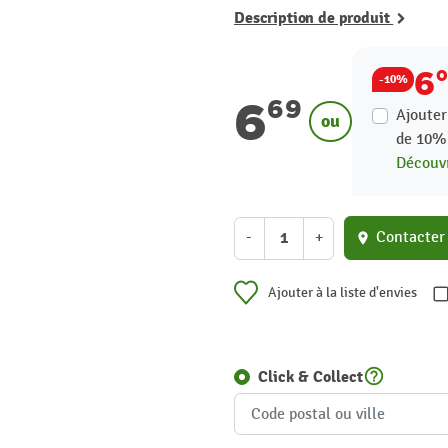
Description de produit
6
-10%
6
69
Ajouter
ou
de
10
Découvr
-
+
Contacter
location_on
Ajouter à la liste d'envies
help_outline
Click & Collect