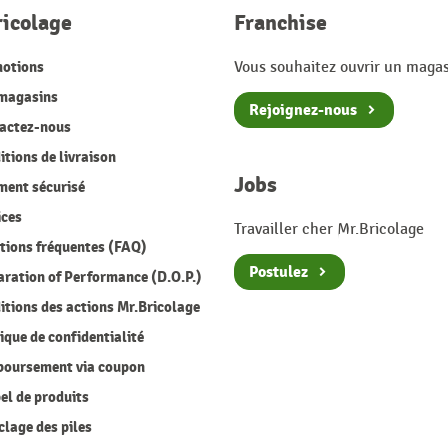
ricolage
Franchise
otions
Vous souhaitez ouvrir un magas
magasins
Rejoignez-nous
actez-nous
tions de livraison
Jobs
ment sécurisé
ices
Travailler cher Mr.Bricolage
ions fréquentes (FAQ)
Postulez
ration of Performance (D.O.P.)
tions des actions Mr.Bricolage
ique de confidentialité
oursement via coupon
l de produits
lage des piles