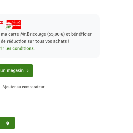
02
 ma carte Mr.Bricolage (55,00 €) et bénéficier
%
de réduction sur tous vos achats !
ir les conditions.
 un magasin
chevron_right
Ajouter au comparateur
place