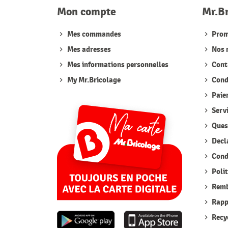
Mon compte
Mr.B
Mes commandes
Prom
Mes adresses
Nos 
Mes informations personnelles
Cont
My Mr.Bricolage
Condi
Paie
Serv
Quest
Decla
Condi
Polit
Remb
Rappe
Recyc