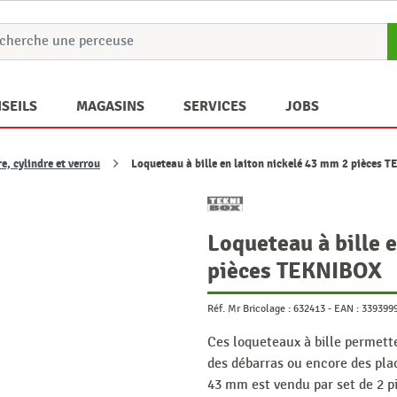
SEILS
MAGASINS
SERVICES
JOBS
e, cylindre et verrou
Loqueteau à bille en laiton nickelé 43 mm 2 pièces 
Loqueteau à bille 
pièces TEKNIBOX
Réf. Mr Bricolage :
632413
-
EAN :
339399
Ces loqueteaux à bille permette
des débarras ou encore des plac
43 mm est vendu par set de 2 p