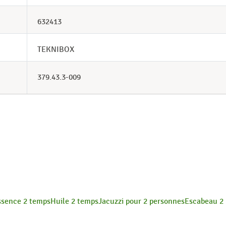
632413
TEKNIBOX
379.43.3-009
ssence 2 temps
Huile 2 temps
Jacuzzi pour 2 personnes
Escabeau 2