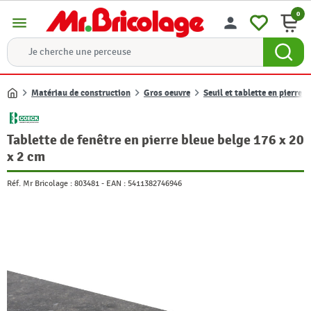
0
menu
person
Matériau de construction
Gros oeuvre
Seuil et tablette en pierre de
Accueil
Tablette de fenêtre en pierre bleue belge 176 x 20
x 2 cm
Réf. Mr Bricolage :
803481
-
EAN :
5411382746946