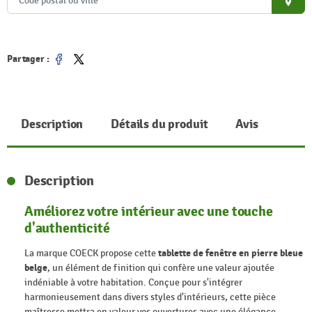
place
Partager :
Partager
Tweet
Description
Détails du produit
Avis
Description
Améliorez votre intérieur avec une touche
d'authenticité
La marque COECK propose cette
tablette de fenêtre en pierre bleue
belge
, un élément de finition qui confère une valeur ajoutée
indéniable à votre habitation. Conçue pour s'intégrer
harmonieusement dans divers styles d'intérieurs, cette pièce
maîtresse mettra en valeur vos ouvertures avec une élégance