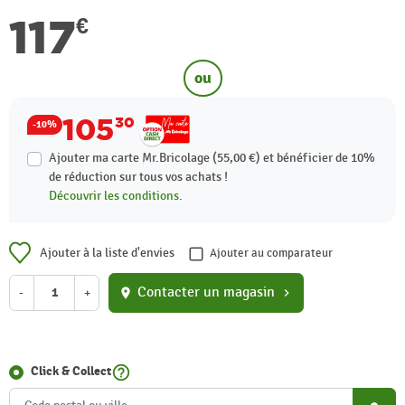
117
€
ou
105
30
-10%
Ajouter ma carte Mr.Bricolage (55,00 €) et bénéficier de
10%
de réduction sur tous vos achats !
Découvrir les conditions.
Ajouter à la liste d'envies
Ajouter au comparateur
Contacter un magasin
-
+
location_on
chevron_right
help_outline
Click & Collect