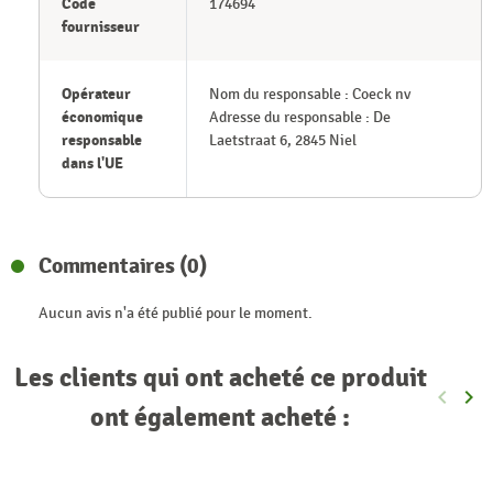
Code
174694
fournisseur
Opérateur
Nom du responsable : Coeck nv
économique
Adresse du responsable : De
responsable
Laetstraat 6, 2845 Niel
dans l'UE
Commentaires (0)
Aucun avis n'a été publié pour le moment.
Les clients qui ont acheté ce produit
keyboard_arrow_left
keyboard_arrow_right
Précéde
Sui
ont également acheté :