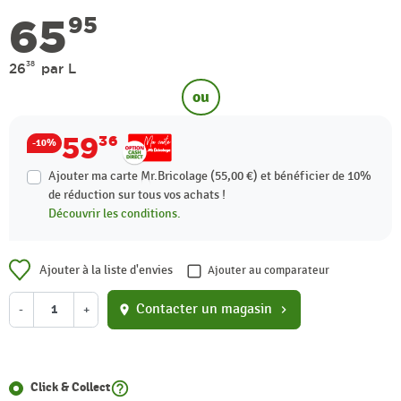
65
95
38
26
par L
ou
59
36
-10%
Ajouter ma carte Mr.Bricolage (55,00 €) et bénéficier de
10%
de réduction sur tous vos achats !
Découvrir les conditions.
Ajouter à la liste d'envies
Ajouter au comparateur
Contacter un magasin
-
+
location_on
chevron_right
help_outline
Click & Collect