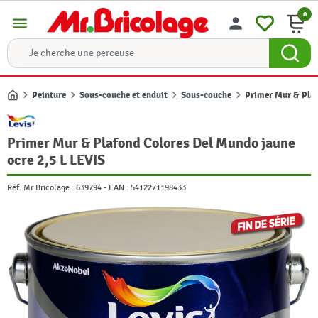
0
menu
person
Peinture
Sous-couche et enduit
Sous-couche
Primer Mur & Plaf
Accueil
Primer Mur & Plafond Colores Del Mundo jaune
ocre 2,5 L LEVIS
Réf. Mr Bricolage :
639794
-
EAN :
5412271198433