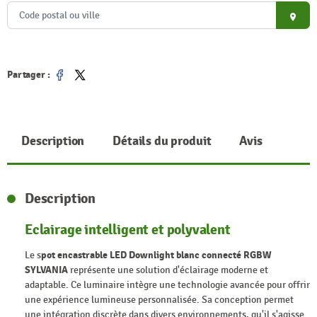
place
Partager :
Partager
Tweet
Description
Détails du produit
Avis
Description
Eclairage intelligent et polyvalent
Le s
pot encastrable LED Downlight blanc connecté RGBW
SYLVANIA
représente une solution d'éclairage moderne et
adaptable. Ce luminaire intègre une technologie avancée pour offrir
une expérience lumineuse personnalisée. Sa conception permet
une intégration discrète dans divers environnements, qu'il s'agisse