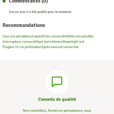
Commentaires (0)
Aucun avis n'a été publié pour le moment.
Recommandations
Four encastrable
Led spots
Prise connectée
Hotte encastrable
Interrupteur connecté
Spot led intérieur
Downlight led
Étagère 15 cm profondeur
Spots non
Led connectée
Conseils de qualité
Nos conseillers, formés en permanence, vous