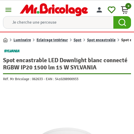
0
menu
person
Luminaire
Eclairage intérieur
Spot
Spot encastrable
Spot e
Accueil
Spot encastrable LED Downlight blanc connecté
RGBW IP20 1500 lm 15 W SYLVANIA
Réf. Mr Bricolage :
062633
-
EAN :
5410288900933