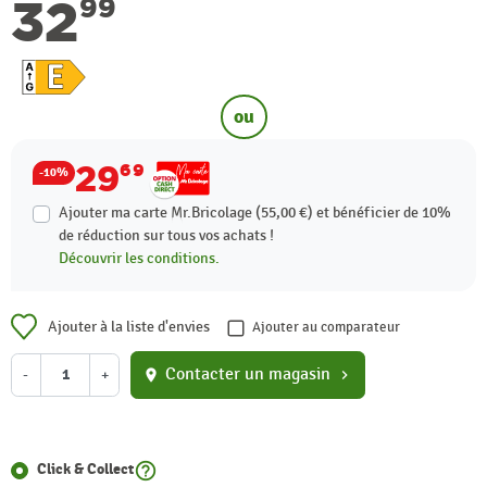
32
99
ou
29
69
-10%
Ajouter ma carte Mr.Bricolage (55,00 €) et bénéficier de
10%
de réduction sur tous vos achats !
Découvrir les conditions.
Ajouter à la liste d'envies
Ajouter au comparateur
Contacter un magasin
-
+
location_on
chevron_right
help_outline
Click & Collect