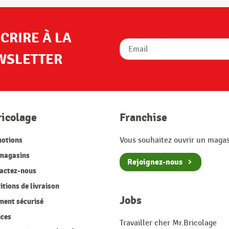
SCRIRE À LA
WSLETTER
ricolage
Franchise
otions
Vous souhaitez ouvrir un magas
magasins
Rejoignez-nous
actez-nous
tions de livraison
Jobs
ment sécurisé
ices
Travailler cher Mr.Bricolage