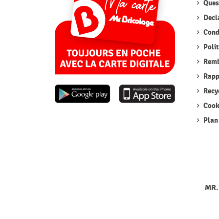
Quest
Decla
Condi
Polit
Remb
Rappe
Recyc
Cook
Plan 
MR.