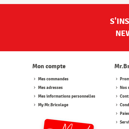
S'IN
NE
Mon compte
Mr.B
Mes commandes
Prom
Mes adresses
Nos 
Mes informations personnelles
Cont
My Mr.Bricolage
Condi
Paie
Serv