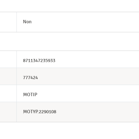
Non
8711347235933
777424
MOTIP
MOTYP.2290108