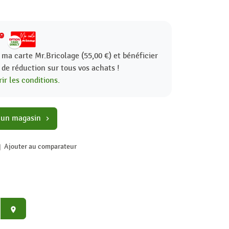
29
 ma carte Mr.Bricolage (55,00 €) et bénéficier
%
de réduction sur tous vos achats !
ir les conditions.
 un magasin
chevron_right
Ajouter au comparateur
place