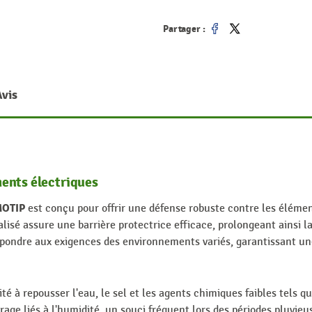
Partager :
Partager
Tweet
Avis
ents électriques
MOTIP
est conçu pour offrir une défense robuste contre les élém
isé assure une barrière protectrice efficace, prolongeant ainsi la
ondre aux exigences des environnements variés, garantissant une
té à repousser l'eau, le sel et les agents chimiques faibles tels qu
age liés à l'humidité, un souci fréquent lors des périodes pluvieu