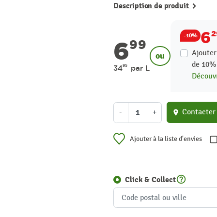
Description de produit
6
-10%
6
99
Ajouter
ou
de
10
95
34
par L
Découvr
-
+
Contacter
location_on
Ajouter à la liste d'envies
help_outline
Click & Collect