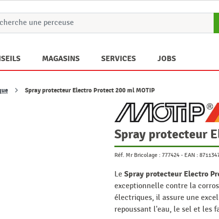
SEILS
MAGASINS
SERVICES
JOBS
que
Spray protecteur Electro Protect 200 ml MOTIP
Spray protecteur E
Réf. Mr Bricolage :
777424
-
EAN :
871134
Spray protecteur Electro P
Le
exceptionnelle contre la corros
électriques, il assure une exce
repoussant l'eau, le sel et les 