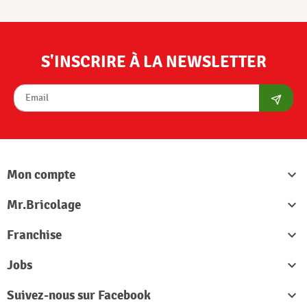
S'INSCRIRE À LA NEWSLETTER
S'abon
Mon compte

Mr.Bricolage

Franchise

Jobs

Suivez-nous sur Facebook
