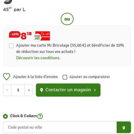
45
45
par L
ou
8
18
-10%
Ajouter ma carte Mr.Bricolage (55,00 €) et bénéficier de
10%
de réduction sur tous vos achats !
Découvrir les conditions.
Ajouter à la liste d'envies
Ajouter au comparateur
Contacter un magasin
-
+
location_on
chevron_right
help_outline
Click & Collect
place