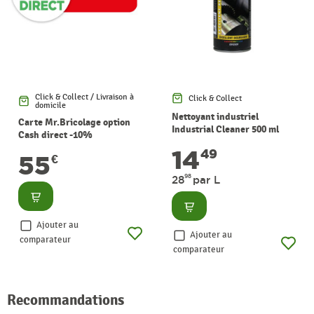
Click & Collect / Livraison à
Click & Collect
domicile
Nettoyant industriel
Carte Mr.Bricolage option
Industrial Cleaner 500 ml
Cash direct -10%
MOTIP
14
49
55
€
98
28
par L
Consulter
Consulter
Ajouter au
Ajouter au
comparateur
comparateur
Recommandations