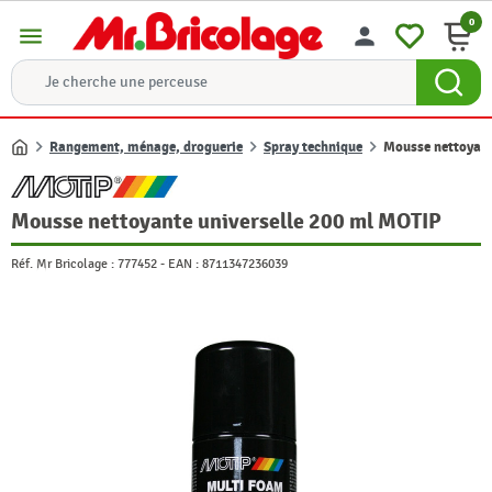
0
menu
person
Rangement, ménage, droguerie
Spray technique
Mousse nettoyant
Accueil
Mousse nettoyante universelle 200 ml MOTIP
Réf. Mr Bricolage :
777452
-
EAN :
8711347236039