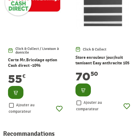
Click & Collect / Livraison à
Click & Collect
domicile
Store enrouleur jour/nuit
Carte Mr.Bricolage option
tamisant Easy anthracite 105
Cash direct -10%
x 190 cm MADECO
70
50
55
€
Consulter
Consulter
Ajouter au
Ajouter au
comparateur
comparateur
Recommandations