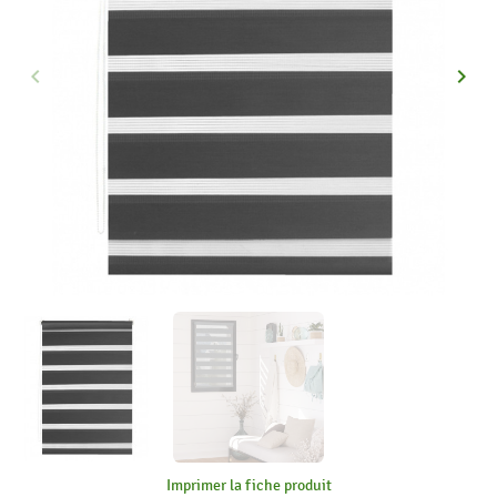
keyboard_arrow_left
keyboard_arrow_right
Précédent
Suiva
Imprimer la fiche produit