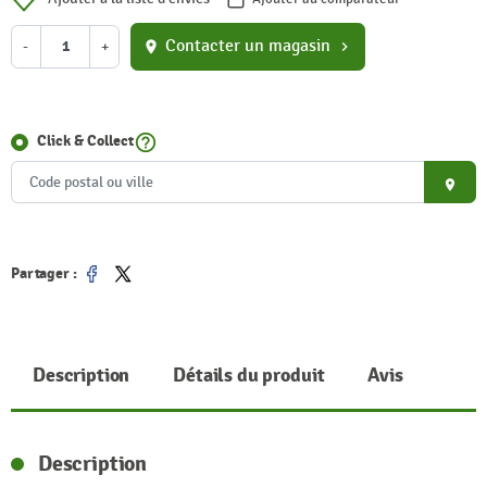
Contacter un magasin
-
+
location_on
chevron_right
help_outline
Click & Collect
place
Partager :
Partager
Tweet
Description
Détails du produit
Avis
Description