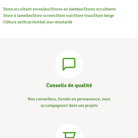
Store occultant enrouleur
Stores en bambou
Stores occultants
Store à lamelles
Store screen
Store noir
Store tissu
Store beige
Clôture anthracite
Abat jour moutarde
Conseils de qualité
Nos conseillers, formés en permanence, vous
accompagnent dans vos projets