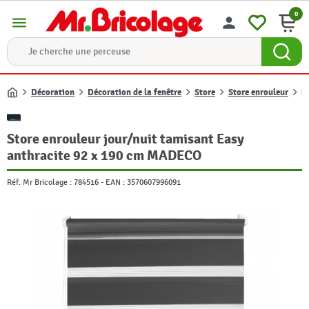
0
menu
person
Décoration
Décoration de la fenêtre
Store
Store enrouleur
S
Accueil
Store enrouleur jour/nuit tamisant Easy
anthracite 92 x 190 cm MADECO
Réf. Mr Bricolage :
784516
-
EAN :
3570607996091