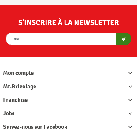
S'INSCRIRE À LA NEWSLETTER
S'abon
Mon compte

Mr.Bricolage

Franchise

Jobs

Suivez-nous sur Facebook
