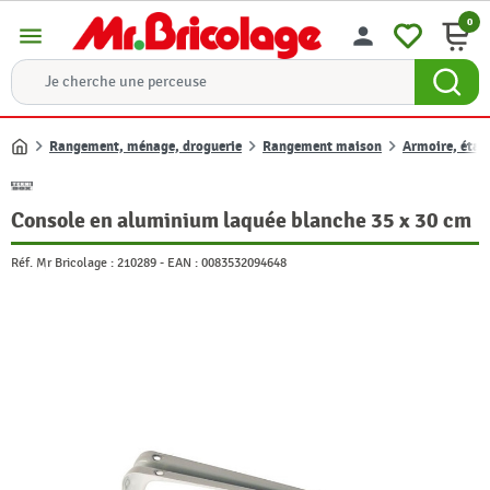
0
menu
person
Rangement, ménage, droguerie
Rangement maison
Armoire, étag
Accueil
Console en aluminium laquée blanche 35 x 30 cm
Réf. Mr Bricolage :
210289
-
EAN :
0083532094648