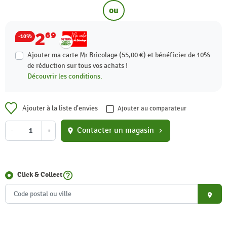
ou
2
69
-10%
Ajouter ma carte Mr.Bricolage (55,00 €) et bénéficier de
10%
de réduction sur tous vos achats !
Découvrir les conditions.
Ajouter à la liste d'envies
Ajouter au comparateur
Contacter un magasin
-
+
location_on
chevron_right
help_outline
Click & Collect
place