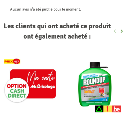
Aucun avis n'a été publié pour le moment.
Les clients qui ont acheté ce produit
keyboard_arrow_left
keyboard_arrow_right
Précéde
Sui
ont également acheté :