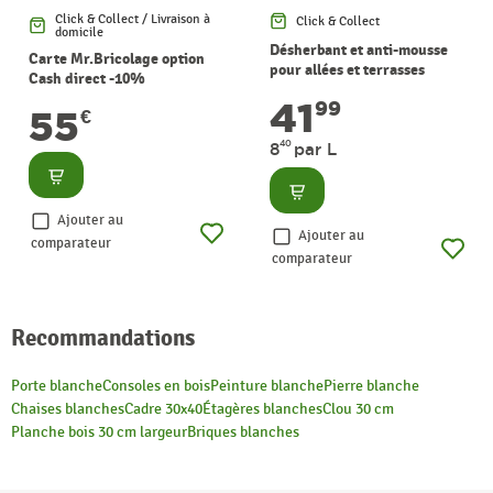
Click & Collect / Livraison à
Click & Collect
domicile
Désherbant et anti-mousse
Carte Mr.Bricolage option
pour allées et terrasses
Cash direct -10%
Contact 5 L ROUNDUP
41
99
55
€
40
8
par L
Consulter
Consulter
Ajouter au
Ajouter au
comparateur
comparateur
Recommandations
Porte blanche
Consoles en bois
Peinture blanche
Pierre blanche
Chaises blanches
Cadre 30x40
Étagères blanches
Clou 30 cm
Planche bois 30 cm largeur
Briques blanches